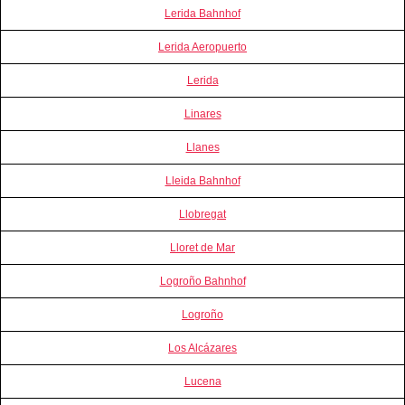
Lerida Bahnhof
Lerida Aeropuerto
Lerida
Linares
Llanes
Lleida Bahnhof
Llobregat
Lloret de Mar
Logroño Bahnhof
Logroño
Los Alcázares
Lucena