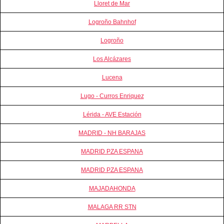
Lloret de Mar
Logroño Bahnhof
Logroño
Los Alcázares
Lucena
Lugo - Curros Enriquez
Lérida - AVE Estación
MADRID - NH BARAJAS
MADRID PZA ESPANA
MADRID PZA ESPANA
MAJADAHONDA
MALAGA RR STN