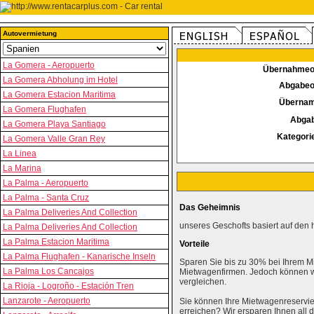
Autovermietung
La Gomera - Aeropuerto
Übernahmeo
La Gomera Abholung im Hotel
Abgabeo
La Gomera Estacion Maritima
Überna
La Gomera Flughafen
Abga
La Gomera Playa Santiago
Kategori
La Gomera Valle Gran Rey
La Linea
La Marina
La Palma - Aeropuerto
La Palma - Santa Cruz
Das Geheimnis
La Palma Deliveries And Collection
unseres Geschofts basiert auf den 
La Palma Deliveries And Collection
La Palma Estacion Maritima
Vorteile
La Palma Flughafen - Kanarische Inseln
Sparen Sie bis zu 30% bei Ihrem M
La Palma Los Cancajos
Mietwagenfirmen. Jedoch können wi
vergleichen.
La Rioja - Logroño - Estación Tren
Lanzarote - Aeropuerto
Sie können Ihre Mietwagenreservie
erreichen? Wir ersparen Ihnen al