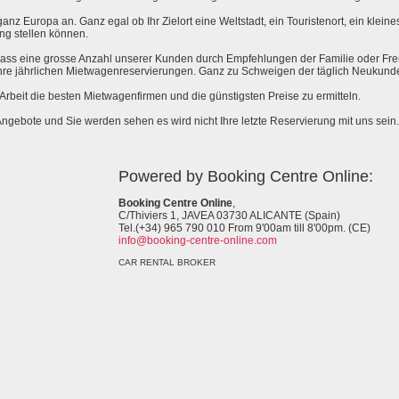
anz Europa an. Ganz egal ob Ihr Zielort eine Weltstadt, ein Touristenort, ein kleines 
ng stellen können.
 dass eine grosse Anzahl unserer Kunden durch Empfehlungen der Familie oder Fr
hre jährlichen Mietwagenreservierungen. Ganz zu Schweigen der täglich Neukund
e Arbeit die besten Mietwagenfirmen und die günstigsten Preise zu ermitteln.
Angebote und Sie werden sehen es wird nicht Ihre letzte Reservierung mit uns sein.
Powered by Booking Centre Online:
Booking Centre Online
,
C/Thiviers 1, JAVEA 03730 ALICANTE (Spain)
Tel.(+34) 965 790 010 From 9'00am till 8'00pm. (CE)
info@booking-centre-online.com
CAR RENTAL BROKER