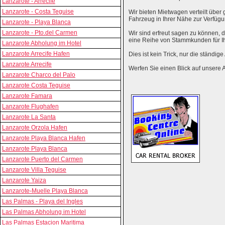
Lanzarote - Arrecife
Lanzarote - Costa Teguise
Wir bieten Mietwagen verteilt über g
Fahrzeug in Ihrer Nähe zur Verfügu
Lanzarote - Playa Blanca
Lanzarote - Pto.del Carmen
Wir sind erfreut sagen zu können,
eine Reihe von Stammkunden für I
Lanzarote Abholung im Hotel
Lanzarote Arrecife Hafen
Dies ist kein Trick, nur die ständig
Lanzarote Arrecife
Werfen Sie einen Blick auf unsere 
Lanzarote Charco del Palo
Lanzarote Costa Teguise
Lanzarote Famara
Lanzarote Flughafen
Lanzarote La Santa
Lanzarote Orzola Hafen
Lanzarote Playa Blanca Hafen
Lanzarote Playa Blanca
Lanzarote Puerto del Carmen
Lanzarote Villa Teguise
Lanzarote Yaiza
Lanzarote-Muelle Playa Blanca
Las Palmas - Playa del Ingles
Las Palmas Abholung im Hotel
Las Palmas Estacion Maritima