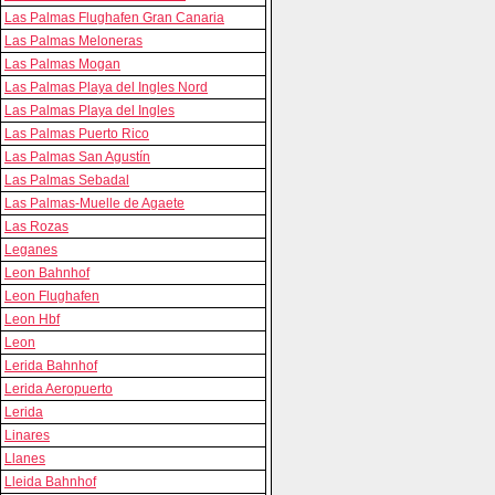
Las Palmas Flughafen Gran Canaria
Las Palmas Meloneras
Las Palmas Mogan
Las Palmas Playa del Ingles Nord
Las Palmas Playa del Ingles
Las Palmas Puerto Rico
Las Palmas San Agustín
Las Palmas Sebadal
Las Palmas-Muelle de Agaete
Las Rozas
Leganes
Leon Bahnhof
Leon Flughafen
Leon Hbf
Leon
Lerida Bahnhof
Lerida Aeropuerto
Lerida
Linares
Llanes
Lleida Bahnhof