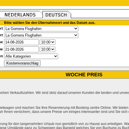
Bitte wählen Sie den Übernahmeort und das Datum aus.
rt
rt
me
be
en
WOCHE PREIS
hohen Verkaufszahlen. Wir sind stolz darauf unseren Kunden die besten und unverg
ietwagen und machen Sie Ihre Reservierung mit Booking centre Online. Wir bieten
r Ihnen versichern, dass unsere Preise um einiges interesanter sind und Sie sich
rung für den langersehnten Urlaub nun gemütlich von zu Hause aus erledigen. Wa
l diese Umstände ganz zu Schweigen das Bargeld welches Sie von Buchung zu Buc