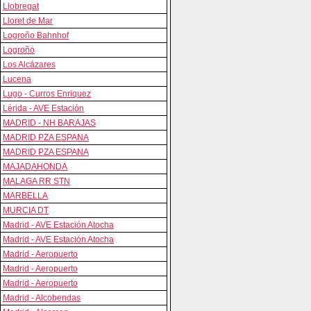
Llobregat
Lloret de Mar
Logroño Bahnhof
Logroño
Los Alcázares
Lucena
Lugo - Curros Enriquez
Lérida - AVE Estación
MADRID - NH BARAJAS
MADRID PZA ESPANA
MADRID PZA ESPANA
MAJADAHONDA
MALAGA RR STN
MARBELLA
MURCIA DT
Madrid - AVE Estación Atocha
Madrid - AVE Estación Atocha
Madrid - Aeropuerto
Madrid - Aeropuerto
Madrid - Aeropuerto
Madrid - Alcobendas