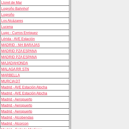
Lloret de Mar
Logroño Bahnhof
Logroño
Los Alcázares
Lucena
Lugo - Curros Enriquez
Lérida - AVE Estación
MADRID - NH BARAJAS
MADRID PZA ESPANA
MADRID PZA ESPANA
MAJADAHONDA
MALAGA RR STN
MARBELLA
MURCIA DT
Madrid - AVE Estación Atocha
Madrid - AVE Estación Atocha
Madrid - Aeropuerto
Madrid - Aeropuerto
Madrid - Aeropuerto
Madrid - Alcobendas
Madrid - Alcorcon