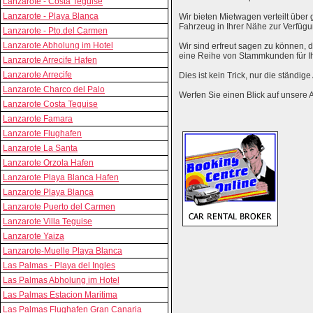
Lanzarote - Costa Teguise
Lanzarote - Playa Blanca
Wir bieten Mietwagen verteilt über g
Fahrzeug in Ihrer Nähe zur Verfügu
Lanzarote - Pto.del Carmen
Lanzarote Abholung im Hotel
Wir sind erfreut sagen zu können,
eine Reihe von Stammkunden für I
Lanzarote Arrecife Hafen
Lanzarote Arrecife
Dies ist kein Trick, nur die ständig
Lanzarote Charco del Palo
Werfen Sie einen Blick auf unsere 
Lanzarote Costa Teguise
Lanzarote Famara
Lanzarote Flughafen
Lanzarote La Santa
Lanzarote Orzola Hafen
Lanzarote Playa Blanca Hafen
Lanzarote Playa Blanca
Lanzarote Puerto del Carmen
Lanzarote Villa Teguise
Lanzarote Yaiza
Lanzarote-Muelle Playa Blanca
Las Palmas - Playa del Ingles
Las Palmas Abholung im Hotel
Las Palmas Estacion Maritima
Las Palmas Flughafen Gran Canaria