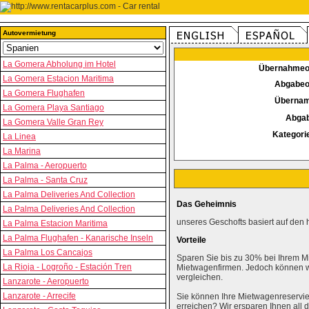
Autovermietung
La Gomera Abholung im Hotel
Übernahmeo
La Gomera Estacion Maritima
Abgabeo
La Gomera Flughafen
Überna
La Gomera Playa Santiago
Abga
La Gomera Valle Gran Rey
Kategori
La Linea
La Marina
La Palma - Aeropuerto
La Palma - Santa Cruz
La Palma Deliveries And Collection
Das Geheimnis
La Palma Deliveries And Collection
unseres Geschofts basiert auf den 
La Palma Estacion Maritima
La Palma Flughafen - Kanarische Inseln
Vorteile
La Palma Los Cancajos
Sparen Sie bis zu 30% bei Ihrem M
La Rioja - Logroño - Estación Tren
Mietwagenfirmen. Jedoch können wi
vergleichen.
Lanzarote - Aeropuerto
Lanzarote - Arrecife
Sie können Ihre Mietwagenreservie
erreichen? Wir ersparen Ihnen al