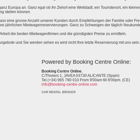
anz Europa an. Ganz egal ob Ihr Zielort eine Weltstadt, ein Touristenort, ein kleines 
ng stellen können.
 dass eine grosse Anzahl unserer Kunden durch Empfehlungen der Familie oder Fr
hre jährlichen Mietwagenreservierungen. Ganz zu Schweigen der täglich Neukund
e Arbeit die besten Mietwagenfirmen und die günstigsten Preise zu ermitteln.
Angebote und Sie werden sehen es wird nicht Ihre letzte Reservierung mit uns sein.
Powered by Booking Centre Online:
Booking Centre Online
,
C/Thiviers 1, JAVEA 03730 ALICANTE (Spain)
Tel.(+34) 965 790 010 From 9'00am till 8'00pm. (CE)
info@booking-centre-online.com
CAR RENTAL BROKER