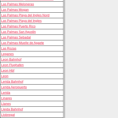
Las Palmas Meloneras
Las Palmas Mogan
Las Palmas Playa del Ingles Nord
Las Palmas Playa del Ingles
Las Palmas Puerto Rico
Las Palmas San Agustín
Las Palmas Sebadal
Las Palmas-Muelle de Agaete
Las Rozas
Leganes
Leon Bahnhof
Leon Flughafen
Leon Hbf
Leon
Lerida Bahnhof
Lerida Aeropuerto
Lerida
Linares
Llanes
Lleida Bahnhof
Llobregat