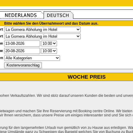
Bitte wählen Sie den Übernahmeort und das Datum aus.
rt
rt
me
be
en
WOCHE PREIS
hohen Verkaufszahlen. Wir sind stolz darauf unseren Kunden die besten und unverg
ietwagen und machen Sie Ihre Reservierung mit Booking centre Online. Wir bieten
r Ihnen versichern, dass unsere Preise um einiges interesanter sind und Sie sich
rung für den langersehnten Urlaub nun gemütlich von zu Hause aus erledigen. Wa
l diese Umstände ganz zu Schweigen das Bargeld welches Sie von Buchung zu Buc