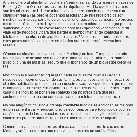
Ahorre dinero al alquilar un coche en Merida realizando su reserva a través de
Booking Centre Online. Los coches de alquiler en Merida que le ofrecemos
son los mismos que Ud. encontrará si hace directamente una reserva con
cualquier rent a car, pero le podemos asegurar que nuestros precios son
mucho más interesantes y le evitamos el tener que andar comparando precios
desde una oficina a otra. Hoy mismo desde la comodidad de su hogar puede
solucionar el alquiler de coche Merida para las esperadas vacaciones, si su
viaje es de negocios, ¿para qué perder el tiempo intentando contactar al
teléfono de una oficina de alquiler de coches? Nosotros le ahorramos todos
esos pasos además del dinero en efectivo que se ahorrará reserva tras
reserva.
Ofrecemos alquileres de vehículos en Merida y en toda Europa, no importa
que su lugar de destino sea una gran ciudad, un lugar turístico, un entrañable
pueblo, o una de las islas, seguro que disponemos de un proveedor cerca de
Ud.
Nos complace poder decir que gran parte de nuestros clientes llegan a
nosotros por recomendación de sus familiares y amigos, y también están los
clientes habituales que cuentan con nosotros cada vez que tienen que realizar
el alquiler de un coche. Sin olvidarnos de los nuevos clientes que nos llegan
cada día e incluso se ponen en contacto con nosotros para que les
confirmemos que el precio que están viendo por Internet es el correcto.
No hay ningún truco, sino el trabajo constante fruto de seleccionar las mejores
empresas rent a car y negociar precios económicos para todo tipo de coches
en Merida , desde los compactos hasta los coches de lujo y los minibuses, a
cambio les proporcionamos un gran volumen de reservas de alquiler.
Compruebe Ud. mismo nuestras ofertas para los alquileres de coches en
Merida y verá que si hace una reserva con nosotros no será la última.