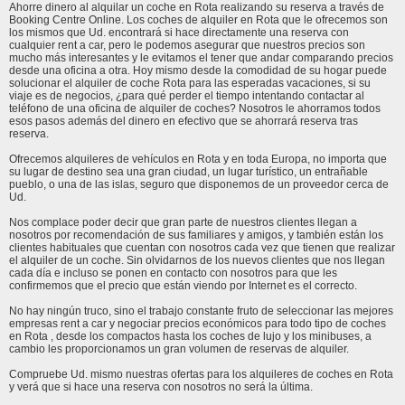
Ahorre dinero al alquilar un coche en Rota realizando su reserva a través de
Booking Centre Online. Los coches de alquiler en Rota que le ofrecemos son
los mismos que Ud. encontrará si hace directamente una reserva con
cualquier rent a car, pero le podemos asegurar que nuestros precios son
mucho más interesantes y le evitamos el tener que andar comparando precios
desde una oficina a otra. Hoy mismo desde la comodidad de su hogar puede
solucionar el alquiler de coche Rota para las esperadas vacaciones, si su
viaje es de negocios, ¿para qué perder el tiempo intentando contactar al
teléfono de una oficina de alquiler de coches? Nosotros le ahorramos todos
esos pasos además del dinero en efectivo que se ahorrará reserva tras
reserva.
Ofrecemos alquileres de vehículos en Rota y en toda Europa, no importa que
su lugar de destino sea una gran ciudad, un lugar turístico, un entrañable
pueblo, o una de las islas, seguro que disponemos de un proveedor cerca de
Ud.
Nos complace poder decir que gran parte de nuestros clientes llegan a
nosotros por recomendación de sus familiares y amigos, y también están los
clientes habituales que cuentan con nosotros cada vez que tienen que realizar
el alquiler de un coche. Sin olvidarnos de los nuevos clientes que nos llegan
cada día e incluso se ponen en contacto con nosotros para que les
confirmemos que el precio que están viendo por Internet es el correcto.
No hay ningún truco, sino el trabajo constante fruto de seleccionar las mejores
empresas rent a car y negociar precios económicos para todo tipo de coches
en Rota , desde los compactos hasta los coches de lujo y los minibuses, a
cambio les proporcionamos un gran volumen de reservas de alquiler.
Compruebe Ud. mismo nuestras ofertas para los alquileres de coches en Rota
y verá que si hace una reserva con nosotros no será la última.