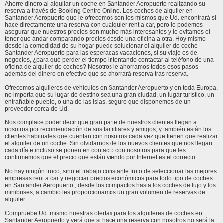
Ahorre dinero al alquilar un coche en Santander Aeropuerto realizando su
reserva a través de Booking Centre Online. Los coches de alquiler en
Santander Aeropuerto que le ofrecemos son los mismos que Ud. encontrará si
hace directamente una reserva con cualquier rent a car, pero le podemos
asegurar que nuestros precios son mucho más interesantes y le evitamos el
tener que andar comparando precios desde una oficina a otra. Hoy mismo
desde la comodidad de su hogar puede solucionar el alquiler de coche
Santander Aeropuerto para las esperadas vacaciones, si su viaje es de
negocios, ¿para qué perder el tiempo intentando contactar al teléfono de una
oficina de alquiler de coches? Nosotros le ahorramos todos esos pasos
además del dinero en efectivo que se ahorrará reserva tras reserva.
Ofrecemos alquileres de vehículos en Santander Aeropuerto y en toda Europa,
no importa que su lugar de destino sea una gran ciudad, un lugar turístico, un
entrañable pueblo, o una de las islas, seguro que disponemos de un
proveedor cerca de Ud.
Nos complace poder decir que gran parte de nuestros clientes llegan a
nosotros por recomendación de sus familiares y amigos, y también están los
clientes habituales que cuentan con nosotros cada vez que tienen que realizar
el alquiler de un coche. Sin olvidarnos de los nuevos clientes que nos llegan
cada día e incluso se ponen en contacto con nosotros para que les
confirmemos que el precio que están viendo por Internet es el correcto.
No hay ningún truco, sino el trabajo constante fruto de seleccionar las mejores
empresas rent a car y negociar precios económicos para todo tipo de coches
en Santander Aeropuerto , desde los compactos hasta los coches de lujo y los
minibuses, a cambio les proporcionamos un gran volumen de reservas de
alquiler.
Compruebe Ud. mismo nuestras ofertas para los alquileres de coches en
Santander Aeropuerto y verá que si hace una reserva con nosotros no será la