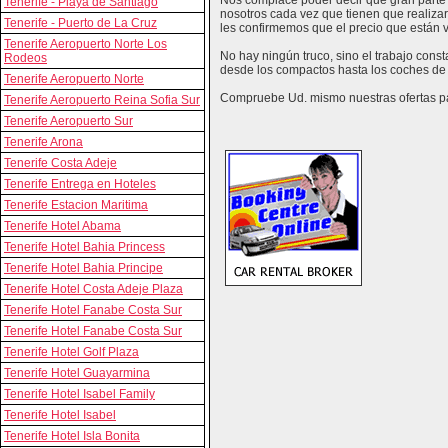
Nos complace poder decir que gran parte 
Tenerife - Playa de Santiago
nosotros cada vez que tienen que realizar
Tenerife - Puerto de La Cruz
les confirmemos que el precio que están vi
Tenerife Aeropuerto Norte Los
No hay ningún truco, sino el trabajo cons
Rodeos
desde los compactos hasta los coches de 
Tenerife Aeropuerto Norte
Compruebe Ud. mismo nuestras ofertas par
Tenerife Aeropuerto Reina Sofia Sur
Tenerife Aeropuerto Sur
Tenerife Arona
Tenerife Costa Adeje
Tenerife Entrega en Hoteles
Tenerife Estacion Maritima
Tenerife Hotel Abama
Tenerife Hotel Bahia Princess
Tenerife Hotel Bahia Principe
Tenerife Hotel Costa Adeje Plaza
Tenerife Hotel Fanabe Costa Sur
Tenerife Hotel Fanabe Costa Sur
Tenerife Hotel Golf Plaza
Tenerife Hotel Guayarmina
Tenerife Hotel Isabel Family
Tenerife Hotel Isabel
Tenerife Hotel Isla Bonita