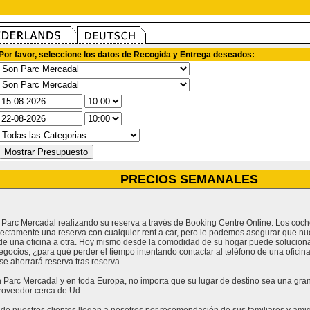
Por favor, seleccione los datos de Recogida y Entrega deseados:
PRECIOS SEMANALES
n Parc Mercadal realizando su reserva a través de Booking Centre Online. Los coc
rectamente una reserva con cualquier rent a car, pero le podemos asegurar que nu
e una oficina a otra. Hoy mismo desde la comodidad de su hogar puede solucionar
egocios, ¿para qué perder el tiempo intentando contactar al teléfono de una ofici
e ahorrará reserva tras reserva.
Parc Mercadal y en toda Europa, no importa que su lugar de destino sea una gran c
roveedor cerca de Ud.