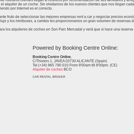
de nuestros clientes llegan a nosotros por recomendación de sus familiares y amig
 el alquiler de un coche. Sin olvidarnos de los nuevos clientes que nos llegan cad
endo por Internet es el correcto.
tante fruto de seleccionar las mejores empresas rent a car y negociar precios eco
lujo y los minibuses, a cambio les proporcionamos un gran volumen de reservas de
a los alquileres de coches en Son Parc Mercadal y verá que si hace una reserva c
Powered by Booking Centre Online:
Booking Centre Online
,
C/Thiviers 1, JAVEA 03730 ALICANTE (Spain)
Tel.(+34) 965 790 010 From 9'00am till 8'00pm. (CE)
Alquiler de coches
BCO
CAR RENTAL BROKER