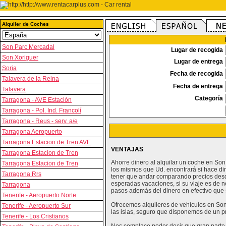
Alquiler de Coches
Son Parc Mercadal
Lugar de recogida
Son Xoriguer
Lugar de entrega
Soria
Fecha de recogida
Talavera de la Reina
Fecha de entrega
Talavera
Categoría
Tarragona - AVE Estación
Tarragona - Pol. Ind. Francolí
Tarragona - Reus - serv. a/e
Tarragona Aeropuerto
Tarragona Estacion de Tren AVE
VENTAJAS
Tarragona Estacion de Tren
Ahorre dinero al alquilar un coche en So
Tarragona Estacion de Tren
los mismos que Ud. encontrará si hace di
Tarragona Rrs
tener que andar comparando precios desd
esperadas vacaciones, si su viaje es de n
Tarragona
pasos además del dinero en efectivo que s
Tenerife - Aeropuerto Norte
Ofrecemos alquileres de vehículos en Son 
Tenerife - Aeropuerto Sur
las islas, seguro que disponemos de un p
Tenerife - Los Cristianos