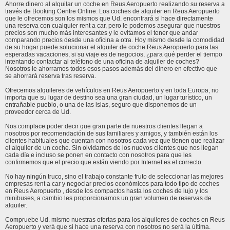
Ahorre dinero al alquilar un coche en Reus Aeropuerto realizando su reserva a
través de Booking Centre Online. Los coches de alquiler en Reus Aeropuerto
que le ofrecemos son los mismos que Ud. encontrará si hace directamente
una reserva con cualquier rent a car, pero le podemos asegurar que nuestros
precios son mucho más interesantes y le evitamos el tener que andar
comparando precios desde una oficina a otra. Hoy mismo desde la comodidad
de su hogar puede solucionar el alquiler de coche Reus Aeropuerto para las
esperadas vacaciones, si su viaje es de negocios, ¿para qué perder el tiempo
intentando contactar al teléfono de una oficina de alquiler de coches?
Nosotros le ahorramos todos esos pasos además del dinero en efectivo que
se ahorrará reserva tras reserva.
Ofrecemos alquileres de vehículos en Reus Aeropuerto y en toda Europa, no
importa que su lugar de destino sea una gran ciudad, un lugar turístico, un
entrañable pueblo, o una de las islas, seguro que disponemos de un
proveedor cerca de Ud.
Nos complace poder decir que gran parte de nuestros clientes llegan a
nosotros por recomendación de sus familiares y amigos, y también están los
clientes habituales que cuentan con nosotros cada vez que tienen que realizar
el alquiler de un coche. Sin olvidarnos de los nuevos clientes que nos llegan
cada día e incluso se ponen en contacto con nosotros para que les
confirmemos que el precio que están viendo por Internet es el correcto.
No hay ningún truco, sino el trabajo constante fruto de seleccionar las mejores
empresas rent a car y negociar precios económicos para todo tipo de coches
en Reus Aeropuerto , desde los compactos hasta los coches de lujo y los
minibuses, a cambio les proporcionamos un gran volumen de reservas de
alquiler.
Compruebe Ud. mismo nuestras ofertas para los alquileres de coches en Reus
Aeropuerto y verá que si hace una reserva con nosotros no será la última.