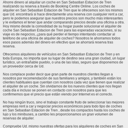
Ahorre dinero al alquilar un coche en San Sebastian Estacion de Tren
realizando su reserva a través de Booking Centre Online. Los coches de
alquiler en San Sebastian Estacion de Tren que le ofrecemos son los mismos
que Ud. encontrará si hace directamente una reserva con cualquier rent a car,
pero le podemos asegurar que nuestros precios son mucho más interesantes
y le evitamos el tener que andar comparando precios desde una oficina a otra.
Hoy mismo desde la comodidad de su hogar puede solucionar el alquiler de
coche San Sebastian Estacion de Tren para las esperadas vacaciones, si su
viaje es de negocios, ¿para qué perder el tiempo intentando contactar al
teléfono de una oficina de alquiler de coches? Nosotros le ahorramos todos
esos pasos además del dinero en efectivo que se ahorrará reserva tras
reserva.
Ofrecemos alquileres de vehículos en San Sebastian Estacion de Tren y en
toda Europa, no importa que su lugar de destino sea una gran ciudad, un lugar
turístico, un entrañable pueblo, o una de las islas, seguro que disponemos de
un proveedor cerca de Ud.
Nos complace poder decir que gran parte de nuestros clientes llegan a
nosotros por recomendación de sus familiares y amigos, y también están los
clientes habituales que cuentan con nosotros cada vez que tienen que realizar
el alquiler de un coche. Sin olvidarnos de los nuevos clientes que nos llegan
cada día e incluso se ponen en contacto con nosotros para que les
confirmemos que el precio que están viendo por Internet es el correcto.
No hay ningún truco, sino el trabajo constante fruto de seleccionar las mejores
empresas rent a car y negociar precios económicos para todo tipo de coches
en San Sebastian Estacion de Tren , desde los compactos hasta los coches de
lujo y los minibuses, a cambio les proporcionamos un gran volumen de
reservas de alquiler.
Compruebe Ud. mismo nuestras ofertas para los alquileres de coches en San