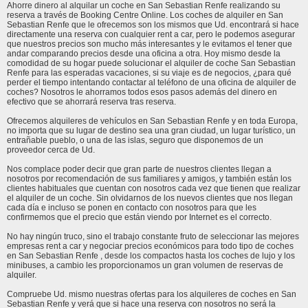
Ahorre dinero al alquilar un coche en San Sebastian Renfe realizando su
reserva a través de Booking Centre Online. Los coches de alquiler en San
Sebastian Renfe que le ofrecemos son los mismos que Ud. encontrará si hace
directamente una reserva con cualquier rent a car, pero le podemos asegurar
que nuestros precios son mucho más interesantes y le evitamos el tener que
andar comparando precios desde una oficina a otra. Hoy mismo desde la
comodidad de su hogar puede solucionar el alquiler de coche San Sebastian
Renfe para las esperadas vacaciones, si su viaje es de negocios, ¿para qué
perder el tiempo intentando contactar al teléfono de una oficina de alquiler de
coches? Nosotros le ahorramos todos esos pasos además del dinero en
efectivo que se ahorrará reserva tras reserva.
Ofrecemos alquileres de vehículos en San Sebastian Renfe y en toda Europa,
no importa que su lugar de destino sea una gran ciudad, un lugar turístico, un
entrañable pueblo, o una de las islas, seguro que disponemos de un
proveedor cerca de Ud.
Nos complace poder decir que gran parte de nuestros clientes llegan a
nosotros por recomendación de sus familiares y amigos, y también están los
clientes habituales que cuentan con nosotros cada vez que tienen que realizar
el alquiler de un coche. Sin olvidarnos de los nuevos clientes que nos llegan
cada día e incluso se ponen en contacto con nosotros para que les
confirmemos que el precio que están viendo por Internet es el correcto.
No hay ningún truco, sino el trabajo constante fruto de seleccionar las mejores
empresas rent a car y negociar precios económicos para todo tipo de coches
en San Sebastian Renfe , desde los compactos hasta los coches de lujo y los
minibuses, a cambio les proporcionamos un gran volumen de reservas de
alquiler.
Compruebe Ud. mismo nuestras ofertas para los alquileres de coches en San
Sebastian Renfe y verá que si hace una reserva con nosotros no será la