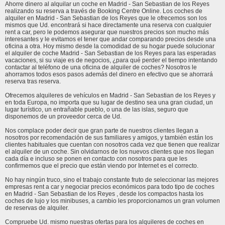
Ahorre dinero al alquilar un coche en Madrid - San Sebastian de los Reyes
realizando su reserva a través de Booking Centre Online. Los coches de
alquiler en Madrid - San Sebastian de los Reyes que le ofrecemos son los
mismos que Ud. encontrará si hace directamente una reserva con cualquier
rent a car, pero le podemos asegurar que nuestros precios son mucho más
interesantes y le evitamos el tener que andar comparando precios desde una
oficina a otra. Hoy mismo desde la comodidad de su hogar puede solucionar
el alquiler de coche Madrid - San Sebastian de los Reyes para las esperadas
vacaciones, si su viaje es de negocios, ¿para qué perder el tiempo intentando
contactar al teléfono de una oficina de alquiler de coches? Nosotros le
ahorramos todos esos pasos además del dinero en efectivo que se ahorrará
reserva tras reserva.
Ofrecemos alquileres de vehículos en Madrid - San Sebastian de los Reyes y
en toda Europa, no importa que su lugar de destino sea una gran ciudad, un
lugar turístico, un entrañable pueblo, o una de las islas, seguro que
disponemos de un proveedor cerca de Ud.
Nos complace poder decir que gran parte de nuestros clientes llegan a
nosotros por recomendación de sus familiares y amigos, y también están los
clientes habituales que cuentan con nosotros cada vez que tienen que realizar
el alquiler de un coche. Sin olvidarnos de los nuevos clientes que nos llegan
cada día e incluso se ponen en contacto con nosotros para que les
confirmemos que el precio que están viendo por Internet es el correcto.
No hay ningún truco, sino el trabajo constante fruto de seleccionar las mejores
empresas rent a car y negociar precios económicos para todo tipo de coches
en Madrid - San Sebastian de los Reyes , desde los compactos hasta los
coches de lujo y los minibuses, a cambio les proporcionamos un gran volumen
de reservas de alquiler.
Compruebe Ud. mismo nuestras ofertas para los alquileres de coches en