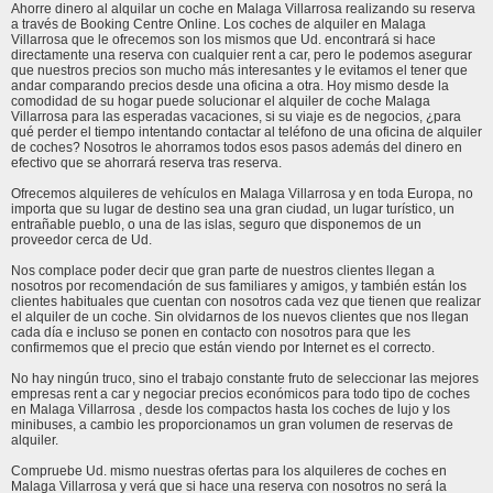
Ahorre dinero al alquilar un coche en Malaga Villarrosa realizando su reserva
a través de Booking Centre Online. Los coches de alquiler en Malaga
Villarrosa que le ofrecemos son los mismos que Ud. encontrará si hace
directamente una reserva con cualquier rent a car, pero le podemos asegurar
que nuestros precios son mucho más interesantes y le evitamos el tener que
andar comparando precios desde una oficina a otra. Hoy mismo desde la
comodidad de su hogar puede solucionar el alquiler de coche Malaga
Villarrosa para las esperadas vacaciones, si su viaje es de negocios, ¿para
qué perder el tiempo intentando contactar al teléfono de una oficina de alquiler
de coches? Nosotros le ahorramos todos esos pasos además del dinero en
efectivo que se ahorrará reserva tras reserva.
Ofrecemos alquileres de vehículos en Malaga Villarrosa y en toda Europa, no
importa que su lugar de destino sea una gran ciudad, un lugar turístico, un
entrañable pueblo, o una de las islas, seguro que disponemos de un
proveedor cerca de Ud.
Nos complace poder decir que gran parte de nuestros clientes llegan a
nosotros por recomendación de sus familiares y amigos, y también están los
clientes habituales que cuentan con nosotros cada vez que tienen que realizar
el alquiler de un coche. Sin olvidarnos de los nuevos clientes que nos llegan
cada día e incluso se ponen en contacto con nosotros para que les
confirmemos que el precio que están viendo por Internet es el correcto.
No hay ningún truco, sino el trabajo constante fruto de seleccionar las mejores
empresas rent a car y negociar precios económicos para todo tipo de coches
en Malaga Villarrosa , desde los compactos hasta los coches de lujo y los
minibuses, a cambio les proporcionamos un gran volumen de reservas de
alquiler.
Compruebe Ud. mismo nuestras ofertas para los alquileres de coches en
Malaga Villarrosa y verá que si hace una reserva con nosotros no será la