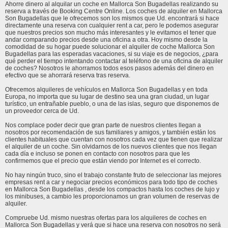
Ahorre dinero al alquilar un coche en Mallorca Son Bugadellas realizando su
reserva a través de Booking Centre Online. Los coches de alquiler en Mallorca
Son Bugadellas que le ofrecemos son los mismos que Ud. encontrará si hace
directamente una reserva con cualquier rent a car, pero le podemos asegurar
que nuestros precios son mucho más interesantes y le evitamos el tener que
andar comparando precios desde una oficina a otra. Hoy mismo desde la
comodidad de su hogar puede solucionar el alquiler de coche Mallorca Son
Bugadellas para las esperadas vacaciones, si su viaje es de negocios, ¿para
qué perder el tiempo intentando contactar al teléfono de una oficina de alquiler
de coches? Nosotros le ahorramos todos esos pasos además del dinero en
efectivo que se ahorrará reserva tras reserva.
Ofrecemos alquileres de vehículos en Mallorca Son Bugadellas y en toda
Europa, no importa que su lugar de destino sea una gran ciudad, un lugar
turístico, un entrañable pueblo, o una de las islas, seguro que disponemos de
un proveedor cerca de Ud.
Nos complace poder decir que gran parte de nuestros clientes llegan a
nosotros por recomendación de sus familiares y amigos, y también están los
clientes habituales que cuentan con nosotros cada vez que tienen que realizar
el alquiler de un coche. Sin olvidarnos de los nuevos clientes que nos llegan
cada día e incluso se ponen en contacto con nosotros para que les
confirmemos que el precio que están viendo por Internet es el correcto.
No hay ningún truco, sino el trabajo constante fruto de seleccionar las mejores
empresas rent a car y negociar precios económicos para todo tipo de coches
en Mallorca Son Bugadellas , desde los compactos hasta los coches de lujo y
los minibuses, a cambio les proporcionamos un gran volumen de reservas de
alquiler.
Compruebe Ud. mismo nuestras ofertas para los alquileres de coches en
Mallorca Son Bugadellas y verá que si hace una reserva con nosotros no será