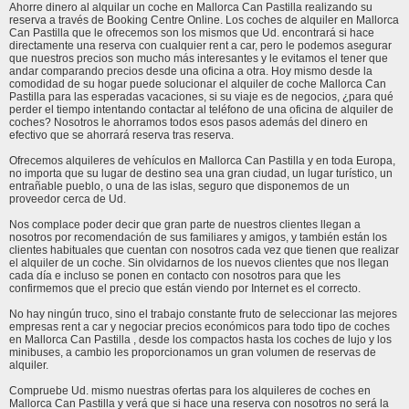
Ahorre dinero al alquilar un coche en Mallorca Can Pastilla realizando su
reserva a través de Booking Centre Online. Los coches de alquiler en Mallorca
Can Pastilla que le ofrecemos son los mismos que Ud. encontrará si hace
directamente una reserva con cualquier rent a car, pero le podemos asegurar
que nuestros precios son mucho más interesantes y le evitamos el tener que
andar comparando precios desde una oficina a otra. Hoy mismo desde la
comodidad de su hogar puede solucionar el alquiler de coche Mallorca Can
Pastilla para las esperadas vacaciones, si su viaje es de negocios, ¿para qué
perder el tiempo intentando contactar al teléfono de una oficina de alquiler de
coches? Nosotros le ahorramos todos esos pasos además del dinero en
efectivo que se ahorrará reserva tras reserva.
Ofrecemos alquileres de vehículos en Mallorca Can Pastilla y en toda Europa,
no importa que su lugar de destino sea una gran ciudad, un lugar turístico, un
entrañable pueblo, o una de las islas, seguro que disponemos de un
proveedor cerca de Ud.
Nos complace poder decir que gran parte de nuestros clientes llegan a
nosotros por recomendación de sus familiares y amigos, y también están los
clientes habituales que cuentan con nosotros cada vez que tienen que realizar
el alquiler de un coche. Sin olvidarnos de los nuevos clientes que nos llegan
cada día e incluso se ponen en contacto con nosotros para que les
confirmemos que el precio que están viendo por Internet es el correcto.
No hay ningún truco, sino el trabajo constante fruto de seleccionar las mejores
empresas rent a car y negociar precios económicos para todo tipo de coches
en Mallorca Can Pastilla , desde los compactos hasta los coches de lujo y los
minibuses, a cambio les proporcionamos un gran volumen de reservas de
alquiler.
Compruebe Ud. mismo nuestras ofertas para los alquileres de coches en
Mallorca Can Pastilla y verá que si hace una reserva con nosotros no será la