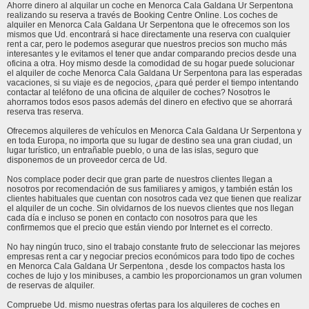
Ahorre dinero al alquilar un coche en Menorca Cala Galdana Ur Serpentona
realizando su reserva a través de Booking Centre Online. Los coches de
alquiler en Menorca Cala Galdana Ur Serpentona que le ofrecemos son los
mismos que Ud. encontrará si hace directamente una reserva con cualquier
rent a car, pero le podemos asegurar que nuestros precios son mucho más
interesantes y le evitamos el tener que andar comparando precios desde una
oficina a otra. Hoy mismo desde la comodidad de su hogar puede solucionar
el alquiler de coche Menorca Cala Galdana Ur Serpentona para las esperadas
vacaciones, si su viaje es de negocios, ¿para qué perder el tiempo intentando
contactar al teléfono de una oficina de alquiler de coches? Nosotros le
ahorramos todos esos pasos además del dinero en efectivo que se ahorrará
reserva tras reserva.
Ofrecemos alquileres de vehículos en Menorca Cala Galdana Ur Serpentona y
en toda Europa, no importa que su lugar de destino sea una gran ciudad, un
lugar turístico, un entrañable pueblo, o una de las islas, seguro que
disponemos de un proveedor cerca de Ud.
Nos complace poder decir que gran parte de nuestros clientes llegan a
nosotros por recomendación de sus familiares y amigos, y también están los
clientes habituales que cuentan con nosotros cada vez que tienen que realizar
el alquiler de un coche. Sin olvidarnos de los nuevos clientes que nos llegan
cada día e incluso se ponen en contacto con nosotros para que les
confirmemos que el precio que están viendo por Internet es el correcto.
No hay ningún truco, sino el trabajo constante fruto de seleccionar las mejores
empresas rent a car y negociar precios económicos para todo tipo de coches
en Menorca Cala Galdana Ur Serpentona , desde los compactos hasta los
coches de lujo y los minibuses, a cambio les proporcionamos un gran volumen
de reservas de alquiler.
Compruebe Ud. mismo nuestras ofertas para los alquileres de coches en