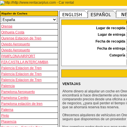
Alquiler de Coches
Orense
Lugar de recogida
Orihuela Costa
Lugar de entrega
Ourense Estacion de Tren
Fecha de recogida
Oviedo Aeropuerto
Fecha de entrega
Oviedo Aeropuerto
Categoría
PAMPLONA AIRPORT
PZA CASTILLA INTERCAMBIA
Palencia Estacion de Tren
Palencia Estacion de Tren
Palencia Estacion de Tren
VENTAJAS
Palencia
Ahorre dinero al alquilar un coche en Or
Pamplona Aeropuerto
encontrará si hace directamente una rese
Pamplona Centro
comparando precios desde una oficina a o
de negocios, ¿para qué perder el tiempo i
Pamplona estación de tren
que se ahorrará reserva tras reserva.
Paterna
Ofrecemos alquileres de vehículos en Oren
Pinto
seguro que disponemos de un proveedor 
Plasencia