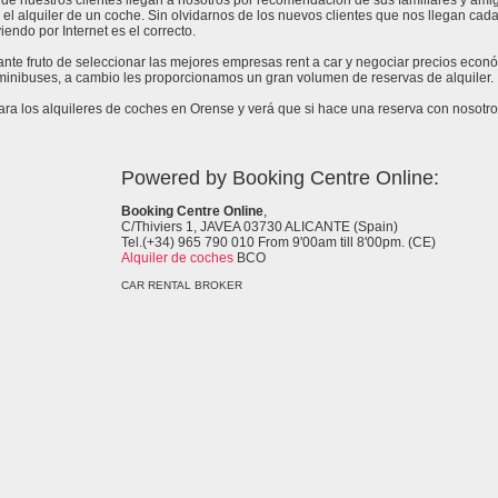
de nuestros clientes llegan a nosotros por recomendación de sus familiares y amig
 el alquiler de un coche. Sin olvidarnos de los nuevos clientes que nos llegan cad
endo por Internet es el correcto.
tante fruto de seleccionar las mejores empresas rent a car y negociar precios econ
 minibuses, a cambio les proporcionamos un gran volumen de reservas de alquiler.
a los alquileres de coches en Orense y verá que si hace una reserva con nosotros
Powered by Booking Centre Online:
Booking Centre Online
,
C/Thiviers 1, JAVEA 03730 ALICANTE (Spain)
Tel.(+34) 965 790 010 From 9'00am till 8'00pm. (CE)
Alquiler de coches
BCO
CAR RENTAL BROKER