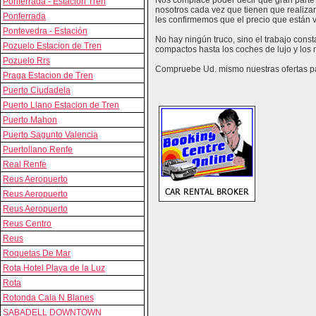
Nos complace poder decir que gran parte 
Ponferrada - Estación Tren
nosotros cada vez que tienen que realizar
Ponferrada
les confirmemos que el precio que están vi
Pontevedra - Estación
No hay ningún truco, sino el trabajo cons
Pozuelo Estacion de Tren
compactos hasta los coches de lujo y los
Pozuelo Rrs
Compruebe Ud. mismo nuestras ofertas par
Praga Estacion de Tren
Puerto Ciudadela
Puerto Llano Estacion de Tren
Puerto Mahon
Puerto Sagunto Valencia
Puertollano Renfe
Real Renfe
Reus Aeropuerto
Reus Aeropuerto
Reus Aeropuerto
Reus Centro
Reus
Roquetas De Mar
Rota Hotel Playa de la Luz
Rota
Rotonda Cala N Blanes
SABADELL DOWNTOWN