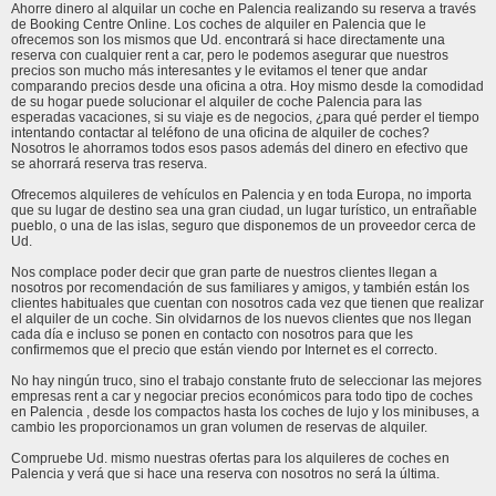
Ahorre dinero al alquilar un coche en Palencia realizando su reserva a través
de Booking Centre Online. Los coches de alquiler en Palencia que le
ofrecemos son los mismos que Ud. encontrará si hace directamente una
reserva con cualquier rent a car, pero le podemos asegurar que nuestros
precios son mucho más interesantes y le evitamos el tener que andar
comparando precios desde una oficina a otra. Hoy mismo desde la comodidad
de su hogar puede solucionar el alquiler de coche Palencia para las
esperadas vacaciones, si su viaje es de negocios, ¿para qué perder el tiempo
intentando contactar al teléfono de una oficina de alquiler de coches?
Nosotros le ahorramos todos esos pasos además del dinero en efectivo que
se ahorrará reserva tras reserva.
Ofrecemos alquileres de vehículos en Palencia y en toda Europa, no importa
que su lugar de destino sea una gran ciudad, un lugar turístico, un entrañable
pueblo, o una de las islas, seguro que disponemos de un proveedor cerca de
Ud.
Nos complace poder decir que gran parte de nuestros clientes llegan a
nosotros por recomendación de sus familiares y amigos, y también están los
clientes habituales que cuentan con nosotros cada vez que tienen que realizar
el alquiler de un coche. Sin olvidarnos de los nuevos clientes que nos llegan
cada día e incluso se ponen en contacto con nosotros para que les
confirmemos que el precio que están viendo por Internet es el correcto.
No hay ningún truco, sino el trabajo constante fruto de seleccionar las mejores
empresas rent a car y negociar precios económicos para todo tipo de coches
en Palencia , desde los compactos hasta los coches de lujo y los minibuses, a
cambio les proporcionamos un gran volumen de reservas de alquiler.
Compruebe Ud. mismo nuestras ofertas para los alquileres de coches en
Palencia y verá que si hace una reserva con nosotros no será la última.