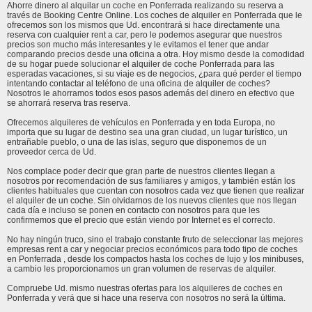
Ahorre dinero al alquilar un coche en Ponferrada realizando su reserva a
través de Booking Centre Online. Los coches de alquiler en Ponferrada que le
ofrecemos son los mismos que Ud. encontrará si hace directamente una
reserva con cualquier rent a car, pero le podemos asegurar que nuestros
precios son mucho más interesantes y le evitamos el tener que andar
comparando precios desde una oficina a otra. Hoy mismo desde la comodidad
de su hogar puede solucionar el alquiler de coche Ponferrada para las
esperadas vacaciones, si su viaje es de negocios, ¿para qué perder el tiempo
intentando contactar al teléfono de una oficina de alquiler de coches?
Nosotros le ahorramos todos esos pasos además del dinero en efectivo que
se ahorrará reserva tras reserva.
Ofrecemos alquileres de vehículos en Ponferrada y en toda Europa, no
importa que su lugar de destino sea una gran ciudad, un lugar turístico, un
entrañable pueblo, o una de las islas, seguro que disponemos de un
proveedor cerca de Ud.
Nos complace poder decir que gran parte de nuestros clientes llegan a
nosotros por recomendación de sus familiares y amigos, y también están los
clientes habituales que cuentan con nosotros cada vez que tienen que realizar
el alquiler de un coche. Sin olvidarnos de los nuevos clientes que nos llegan
cada día e incluso se ponen en contacto con nosotros para que les
confirmemos que el precio que están viendo por Internet es el correcto.
No hay ningún truco, sino el trabajo constante fruto de seleccionar las mejores
empresas rent a car y negociar precios económicos para todo tipo de coches
en Ponferrada , desde los compactos hasta los coches de lujo y los minibuses,
a cambio les proporcionamos un gran volumen de reservas de alquiler.
Compruebe Ud. mismo nuestras ofertas para los alquileres de coches en
Ponferrada y verá que si hace una reserva con nosotros no será la última.