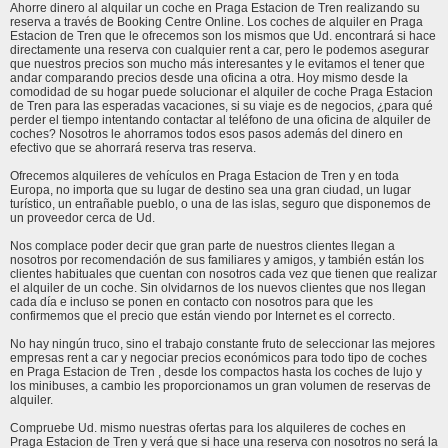
Ahorre dinero al alquilar un coche en Praga Estacion de Tren realizando su
reserva a través de Booking Centre Online. Los coches de alquiler en Praga
Estacion de Tren que le ofrecemos son los mismos que Ud. encontrará si hace
directamente una reserva con cualquier rent a car, pero le podemos asegurar
que nuestros precios son mucho más interesantes y le evitamos el tener que
andar comparando precios desde una oficina a otra. Hoy mismo desde la
comodidad de su hogar puede solucionar el alquiler de coche Praga Estacion
de Tren para las esperadas vacaciones, si su viaje es de negocios, ¿para qué
perder el tiempo intentando contactar al teléfono de una oficina de alquiler de
coches? Nosotros le ahorramos todos esos pasos además del dinero en
efectivo que se ahorrará reserva tras reserva.
Ofrecemos alquileres de vehículos en Praga Estacion de Tren y en toda
Europa, no importa que su lugar de destino sea una gran ciudad, un lugar
turístico, un entrañable pueblo, o una de las islas, seguro que disponemos de
un proveedor cerca de Ud.
Nos complace poder decir que gran parte de nuestros clientes llegan a
nosotros por recomendación de sus familiares y amigos, y también están los
clientes habituales que cuentan con nosotros cada vez que tienen que realizar
el alquiler de un coche. Sin olvidarnos de los nuevos clientes que nos llegan
cada día e incluso se ponen en contacto con nosotros para que les
confirmemos que el precio que están viendo por Internet es el correcto.
No hay ningún truco, sino el trabajo constante fruto de seleccionar las mejores
empresas rent a car y negociar precios económicos para todo tipo de coches
en Praga Estacion de Tren , desde los compactos hasta los coches de lujo y
los minibuses, a cambio les proporcionamos un gran volumen de reservas de
alquiler.
Compruebe Ud. mismo nuestras ofertas para los alquileres de coches en
Praga Estacion de Tren y verá que si hace una reserva con nosotros no será la