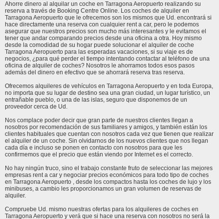
Ahorre dinero al alquilar un coche en Tarragona Aeropuerto realizando su
reserva a través de Booking Centre Online. Los coches de alquiler en
Tarragona Aeropuerto que le ofrecemos son los mismos que Ud. encontrará si
hace directamente una reserva con cualquier rent a car, pero le podemos
asegurar que nuestros precios son mucho más interesantes y le evitamos el
tener que andar comparando precios desde una oficina a otra. Hoy mismo
desde la comodidad de su hogar puede solucionar el alquiler de coche
Tarragona Aeropuerto para las esperadas vacaciones, si su viaje es de
negocios, ¿para qué perder el tiempo intentando contactar al teléfono de una
oficina de alquiler de coches? Nosotros le ahorramos todos esos pasos
además del dinero en efectivo que se ahorrará reserva tras reserva.
Ofrecemos alquileres de vehículos en Tarragona Aeropuerto y en toda Europa,
no importa que su lugar de destino sea una gran ciudad, un lugar turístico, un
entrañable pueblo, o una de las islas, seguro que disponemos de un
proveedor cerca de Ud.
Nos complace poder decir que gran parte de nuestros clientes llegan a
nosotros por recomendación de sus familiares y amigos, y también están los
clientes habituales que cuentan con nosotros cada vez que tienen que realizar
el alquiler de un coche. Sin olvidarnos de los nuevos clientes que nos llegan
cada día e incluso se ponen en contacto con nosotros para que les
confirmemos que el precio que están viendo por Internet es el correcto.
No hay ningún truco, sino el trabajo constante fruto de seleccionar las mejores
empresas rent a car y negociar precios económicos para todo tipo de coches
en Tarragona Aeropuerto , desde los compactos hasta los coches de lujo y los
minibuses, a cambio les proporcionamos un gran volumen de reservas de
alquiler.
Compruebe Ud. mismo nuestras ofertas para los alquileres de coches en
Tarragona Aeropuerto y verá que si hace una reserva con nosotros no será la