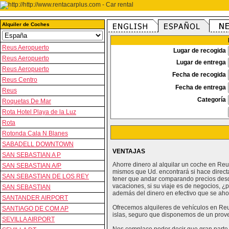
Alquiler de Coches
Reus Aeropuerto
Lugar de recogida
Reus Aeropuerto
Lugar de entrega
Reus Aeropuerto
Fecha de recogida
Reus Centro
Fecha de entrega
Reus
Categoría
Roquetas De Mar
Rota Hotel Playa de la Luz
Rota
Rotonda Cala N Blanes
SABADELL DOWNTOWN
VENTAJAS
SAN SEBASTIAN A P
Ahorre dinero al alquilar un coche en Re
SAN SEBASTIAN A/P
mismos que Ud. encontrará si hace direct
SAN SEBASTIAN DE LOS REY
tener que andar comparando precios desd
vacaciones, si su viaje es de negocios, ¿
SAN SEBASTIAN
además del dinero en efectivo que se ahor
SANTANDER AIRPORT
Ofrecemos alquileres de vehículos en Reus
SANTIAGO DE COM AP
islas, seguro que disponemos de un prov
SEVILLA AIRPORT