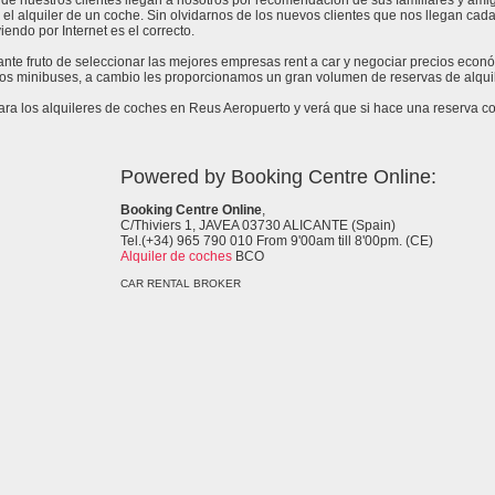
de nuestros clientes llegan a nosotros por recomendación de sus familiares y amig
 el alquiler de un coche. Sin olvidarnos de los nuevos clientes que nos llegan cad
endo por Internet es el correcto.
tante fruto de seleccionar las mejores empresas rent a car y negociar precios eco
 los minibuses, a cambio les proporcionamos un gran volumen de reservas de alquil
a los alquileres de coches en Reus Aeropuerto y verá que si hace una reserva con
Powered by Booking Centre Online:
Booking Centre Online
,
C/Thiviers 1, JAVEA 03730 ALICANTE (Spain)
Tel.(+34) 965 790 010 From 9'00am till 8'00pm. (CE)
Alquiler de coches
BCO
CAR RENTAL BROKER