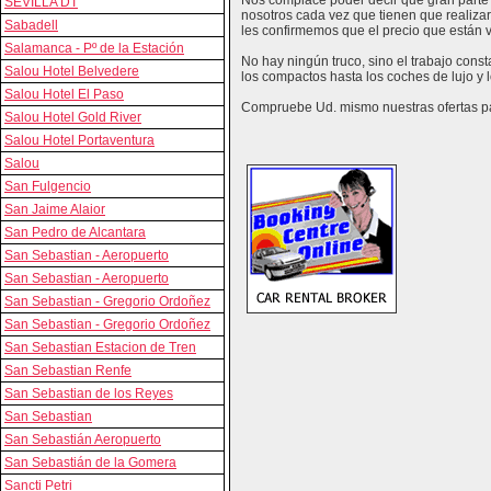
Nos complace poder decir que gran parte 
SEVILLA DT
nosotros cada vez que tienen que realizar
Sabadell
les confirmemos que el precio que están vi
Salamanca - Pº de la Estación
No hay ningún truco, sino el trabajo cons
Salou Hotel Belvedere
los compactos hasta los coches de lujo y
Salou Hotel El Paso
Compruebe Ud. mismo nuestras ofertas par
Salou Hotel Gold River
Salou Hotel Portaventura
Salou
San Fulgencio
San Jaime Alaior
San Pedro de Alcantara
San Sebastian - Aeropuerto
San Sebastian - Aeropuerto
San Sebastian - Gregorio Ordoñez
San Sebastian - Gregorio Ordoñez
San Sebastian Estacion de Tren
San Sebastian Renfe
San Sebastian de los Reyes
San Sebastian
San Sebastián Aeropuerto
San Sebastián de la Gomera
Sancti Petri