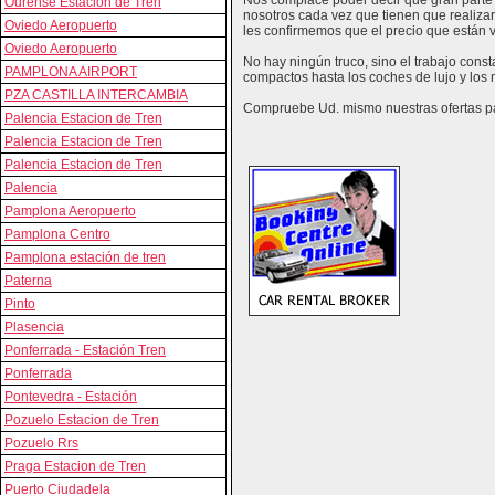
Nos complace poder decir que gran parte 
Ourense Estacion de Tren
nosotros cada vez que tienen que realizar
Oviedo Aeropuerto
les confirmemos que el precio que están vi
Oviedo Aeropuerto
No hay ningún truco, sino el trabajo cons
PAMPLONA AIRPORT
compactos hasta los coches de lujo y los
PZA CASTILLA INTERCAMBIA
Compruebe Ud. mismo nuestras ofertas par
Palencia Estacion de Tren
Palencia Estacion de Tren
Palencia Estacion de Tren
Palencia
Pamplona Aeropuerto
Pamplona Centro
Pamplona estación de tren
Paterna
Pinto
Plasencia
Ponferrada - Estación Tren
Ponferrada
Pontevedra - Estación
Pozuelo Estacion de Tren
Pozuelo Rrs
Praga Estacion de Tren
Puerto Ciudadela