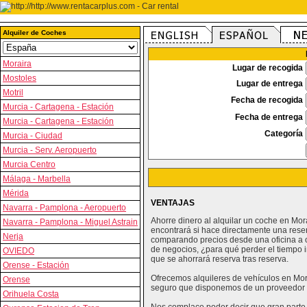
Alquiler de Coches
Moraira
Lugar de recogida
Mostoles
Lugar de entrega
Motril
Fecha de recogida
Murcia - Cartagena - Estación
Fecha de entrega
Murcia - Cartagena - Estación
Categoría
Murcia - Ciudad
Murcia - Serv. Aeropuerto
Murcia Centro
Málaga - Marbella
Mérida
VENTAJAS
Navarra - Pamplona - Aeropuerto
Ahorre dinero al alquilar un coche en Mo
Navarra - Pamplona - Miguel Astrain
encontrará si hace directamente una rese
Nerja
comparando precios desde una oficina a o
de negocios, ¿para qué perder el tiempo i
OVIEDO
que se ahorrará reserva tras reserva.
Orense - Estación
Ofrecemos alquileres de vehículos en Mora
Orense
seguro que disponemos de un proveedor 
Orihuela Costa