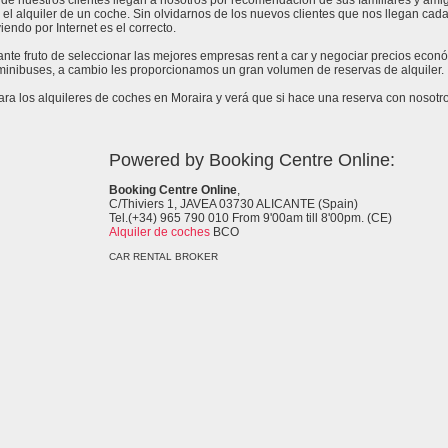
de nuestros clientes llegan a nosotros por recomendación de sus familiares y amig
 el alquiler de un coche. Sin olvidarnos de los nuevos clientes que nos llegan cad
endo por Internet es el correcto.
tante fruto de seleccionar las mejores empresas rent a car y negociar precios econ
 minibuses, a cambio les proporcionamos un gran volumen de reservas de alquiler.
a los alquileres de coches en Moraira y verá que si hace una reserva con nosotros
Powered by Booking Centre Online:
Booking Centre Online
,
C/Thiviers 1, JAVEA 03730 ALICANTE (Spain)
Tel.(+34) 965 790 010 From 9'00am till 8'00pm. (CE)
Alquiler de coches
BCO
CAR RENTAL BROKER