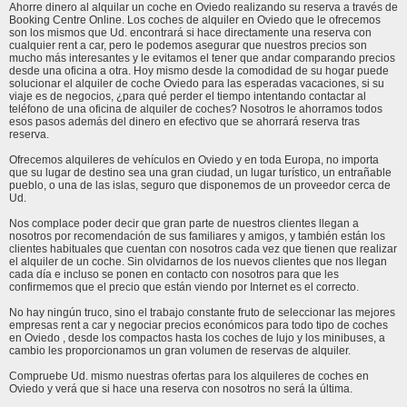
Ahorre dinero al alquilar un coche en Oviedo realizando su reserva a través de
Booking Centre Online. Los coches de alquiler en Oviedo que le ofrecemos
son los mismos que Ud. encontrará si hace directamente una reserva con
cualquier rent a car, pero le podemos asegurar que nuestros precios son
mucho más interesantes y le evitamos el tener que andar comparando precios
desde una oficina a otra. Hoy mismo desde la comodidad de su hogar puede
solucionar el alquiler de coche Oviedo para las esperadas vacaciones, si su
viaje es de negocios, ¿para qué perder el tiempo intentando contactar al
teléfono de una oficina de alquiler de coches? Nosotros le ahorramos todos
esos pasos además del dinero en efectivo que se ahorrará reserva tras
reserva.
Ofrecemos alquileres de vehículos en Oviedo y en toda Europa, no importa
que su lugar de destino sea una gran ciudad, un lugar turístico, un entrañable
pueblo, o una de las islas, seguro que disponemos de un proveedor cerca de
Ud.
Nos complace poder decir que gran parte de nuestros clientes llegan a
nosotros por recomendación de sus familiares y amigos, y también están los
clientes habituales que cuentan con nosotros cada vez que tienen que realizar
el alquiler de un coche. Sin olvidarnos de los nuevos clientes que nos llegan
cada día e incluso se ponen en contacto con nosotros para que les
confirmemos que el precio que están viendo por Internet es el correcto.
No hay ningún truco, sino el trabajo constante fruto de seleccionar las mejores
empresas rent a car y negociar precios económicos para todo tipo de coches
en Oviedo , desde los compactos hasta los coches de lujo y los minibuses, a
cambio les proporcionamos un gran volumen de reservas de alquiler.
Compruebe Ud. mismo nuestras ofertas para los alquileres de coches en
Oviedo y verá que si hace una reserva con nosotros no será la última.