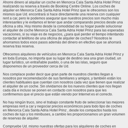
Ahorre dinero al alquilar un coche en Menorca Cala Santa Adria Hotel Prinz
realizando su reserva a través de Booking Centre Online. Los coches de
alquiler en Menorca Cala Santa Adria Hotel Prinz que le ofrecemos son los
mismos que Ud. encontrará si hace directamente una reserva con cualquier
rent a car, pero le podemos asegurar que nuestros precios son mucho más
interesantes y le evitamos el tener que andar comparando precios desde una
oficina a otra. Hoy mismo desde la comodidad de su hogar puede solucionar
el alquiler de coche Menorca Cala Santa Adria Hotel Prinz para las esperadas
vacaciones, si su viaje es de negocios, ¿para qué perder el tiempo intentando
contactar al teléfono de una oficina de alquiler de coches? Nosotros le
ahorramos todos esos pasos además del dinero en efectivo que se ahorrará
reserva tras reserva.
Ofrecemos alquileres de vehículos en Menorca Cala Santa Adria Hotel Prinz y
en toda Europa, no importa que su lugar de destino sea una gran ciudad, un
lugar turístico, un entrañable pueblo, o una de las islas, seguro que
disponemos de un proveedor cerca de Ud.
Nos complace poder decir que gran parte de nuestros clientes llegan a
nosotros por recomendación de sus familiares y amigos, y también están los
clientes habituales que cuentan con nosotros cada vez que tienen que realizar
el alquiler de un coche. Sin olvidarnos de los nuevos clientes que nos llegan
cada día e incluso se ponen en contacto con nosotros para que les
confirmemos que el precio que están viendo por Internet es el correcto.
No hay ningún truco, sino el trabajo constante fruto de seleccionar las mejores
empresas rent a car y negociar precios económicos para todo tipo de coches
en Menorca Cala Santa Adria Hotel Prinz , desde los compactos hasta los
coches de lujo y los minibuses, a cambio les proporcionamos un gran volumen
de reservas de alquiler.
Compruebe Ud. mismo nuestras ofertas para los alquileres de coches en