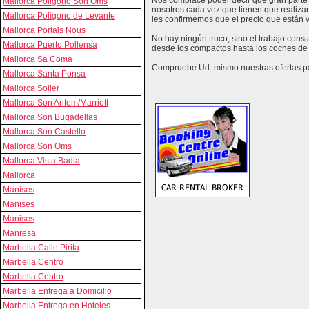
Nos complace poder decir que gran parte 
Mallorca Poligono Son Oms
nosotros cada vez que tienen que realizar
Mallorca Polígono de Levante
les confirmemos que el precio que están vi
Mallorca Portals Nous
No hay ningún truco, sino el trabajo cons
Mallorca Puerto Pollensa
desde los compactos hasta los coches de 
Mallorca Sa Coma
Compruebe Ud. mismo nuestras ofertas par
Mallorca Santa Ponsa
Mallorca Soller
Mallorca Son Antem/Marriott
Mallorca Son Bugadellas
Mallorca Son Castello
Mallorca Son Oms
Mallorca Vista Badia
Mallorca
Manises
Manises
Manises
Manresa
Marbella Calle Pirita
Marbella Centro
Marbella Centro
Marbella Entrega a Domicilio
Marbella Entrega en Hoteles