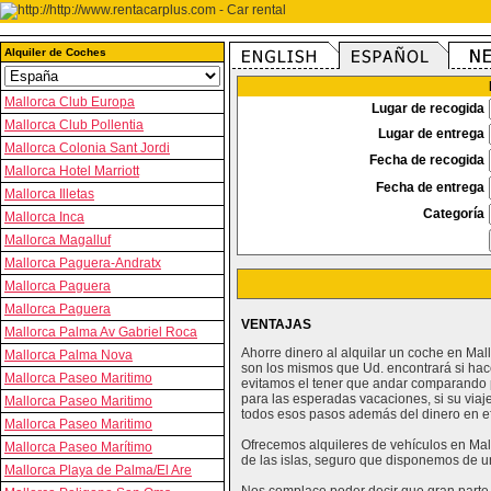
Alquiler de Coches
Mallorca Club Europa
Lugar de recogida
Mallorca Club Pollentia
Lugar de entrega
Mallorca Colonia Sant Jordi
Fecha de recogida
Mallorca Hotel Marriott
Fecha de entrega
Mallorca Illetas
Categoría
Mallorca Inca
Mallorca Magalluf
Mallorca Paguera-Andratx
Mallorca Paguera
Mallorca Paguera
VENTAJAS
Mallorca Palma Av Gabriel Roca
Ahorre dinero al alquilar un coche en Ma
Mallorca Palma Nova
son los mismos que Ud. encontrará si hac
Mallorca Paseo Maritimo
evitamos el tener que andar comparando p
para las esperadas vacaciones, si su viaj
Mallorca Paseo Maritimo
todos esos pasos además del dinero en efe
Mallorca Paseo Maritimo
Ofrecemos alquileres de vehículos en Mall
Mallorca Paseo Marítimo
de las islas, seguro que disponemos de u
Mallorca Playa de Palma/El Are