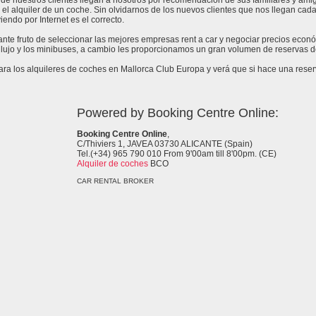
de nuestros clientes llegan a nosotros por recomendación de sus familiares y amig
 el alquiler de un coche. Sin olvidarnos de los nuevos clientes que nos llegan cad
endo por Internet es el correcto.
tante fruto de seleccionar las mejores empresas rent a car y negociar precios eco
lujo y los minibuses, a cambio les proporcionamos un gran volumen de reservas de
a los alquileres de coches en Mallorca Club Europa y verá que si hace una reserv
Powered by Booking Centre Online:
Booking Centre Online
,
C/Thiviers 1, JAVEA 03730 ALICANTE (Spain)
Tel.(+34) 965 790 010 From 9'00am till 8'00pm. (CE)
Alquiler de coches
BCO
CAR RENTAL BROKER