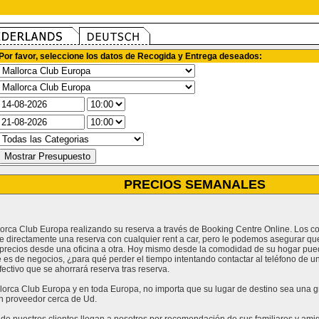
Por favor, seleccione los datos de Recogida y Entrega deseados:
PRECIOS SEMANALES
llorca Club Europa realizando su reserva a través de Booking Centre Online. Los c
e directamente una reserva con cualquier rent a car, pero le podemos asegurar qu
recios desde una oficina a otra. Hoy mismo desde la comodidad de su hogar pued
e es de negocios, ¿para qué perder el tiempo intentando contactar al teléfono de u
ctivo que se ahorrará reserva tras reserva.
orca Club Europa y en toda Europa, no importa que su lugar de destino sea una gra
n proveedor cerca de Ud.