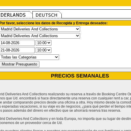
Por favor, seleccione los datos de Recogida y Entrega deseados:
PRECIOS SEMANALES
rid Deliveries And Collections realizando su reserva a través de Booking Centre O
mos que Ud. encontrará si hace directamente una reserva con cualquier rent a car
que andar comparando precios desde una oficina a otra. Hoy mismo desde la comod
s esperadas vacaciones, si su viaje es de negocios, ¿para qué perder el tiempo inte
 pasos además del dinero en efectivo que se ahorrará reserva tras reserva.
id Deliveries And Collections y en toda Europa, no importa que su lugar de destino
isponemos de un proveedor cerca de Ud.