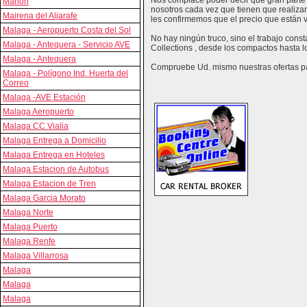
Nos complace poder decir que gran parte 
Mahon
nosotros cada vez que tienen que realizar
Mairena del Aljarafe
les confirmemos que el precio que están vi
Malaga - Aeropuerto Costa del Sol
No hay ningún truco, sino el trabajo cons
Malaga - Antequera - Servicio AVE
Collections , desde los compactos hasta l
Malaga - Antequera
Compruebe Ud. mismo nuestras ofertas para
Malaga - Polígono Ind. Huerta del
Correo
Malaga -AVE Estación
Malaga Aeropuerto
Malaga CC Vialia
Malaga Entrega a Domicilio
Malaga Entrega en Hoteles
Malaga Estacion de Autobus
Malaga Estacion de Tren
Malaga Garcia Morato
Malaga Norte
Malaga Puerto
Malaga Renfe
Malaga Villarrosa
Malaga
Malaga
Malaga