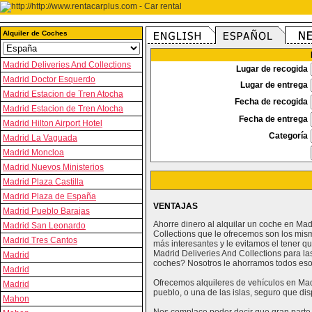
Alquiler de Coches
Madrid Deliveries And Collections
Lugar de recogida
Madrid Doctor Esquerdo
Lugar de entrega
Madrid Estacion de Tren Atocha
Fecha de recogida
Madrid Estacion de Tren Atocha
Fecha de entrega
Madrid Hilton Airport Hotel
Categoría
Madrid La Vaguada
Madrid Moncloa
Madrid Nuevos Ministerios
Madrid Plaza Castilla
Madrid Plaza de España
VENTAJAS
Madrid Pueblo Barajas
Ahorre dinero al alquilar un coche en Mad
Madrid San Leonardo
Collections que le ofrecemos son los mis
Madrid Tres Cantos
más interesantes y le evitamos el tener 
Madrid Deliveries And Collections para la
Madrid
coches? Nosotros le ahorramos todos esos
Madrid
Ofrecemos alquileres de vehículos en Madr
Madrid
pueblo, o una de las islas, seguro que d
Mahon