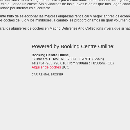
de nuestros clientes llegan a nosotros por recomendación de sus familiares y amig
 el alquiler de un coche. Sin olvidarnos de los nuevos clientes que nos llegan cad
endo por Internet es el correcto.
tante fruto de seleccionar las mejores empresas rent a car y negociar precios eco
os coches de lujo y los minibuses, a cambio les proporcionamos un gran volumen d
 los alquileres de coches en Madrid Deliveries And Collections y verá que si hac
Powered by Booking Centre Online:
Booking Centre Online
,
C/Thiviers 1, JAVEA 03730 ALICANTE (Spain)
Tel.(+34) 965 790 010 From 9'00am till 8'00pm. (CE)
Alquiler de coches
BCO
CAR RENTAL BROKER