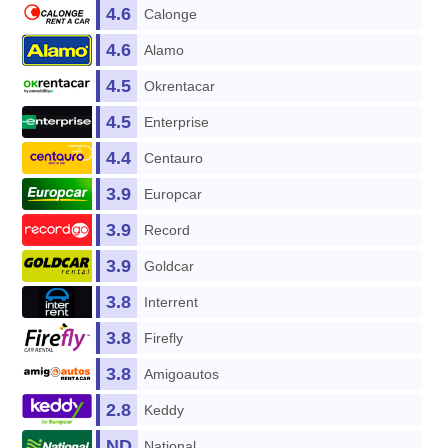
4.6
Calonge
4.6
Alamo
4.5
Okrentacar
4.5
Enterprise
4.4
Centauro
3.9
Europcar
3.9
Record
3.9
Goldcar
3.8
Interrent
3.8
Firefly
3.8
Amigoautos
2.8
Keddy
ND
National