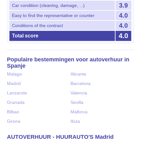
3.9
Car condition (cleaning, damage, ...)
4.0
Easy to find the representative or counter
4.0
Conditions of the contract
4.0
Total score
Populaire bestemmingen voor autoverhuur in
Spanje
Malaga
Alicante
Madrid
Barcelona
Lanzarote
Valencia
Granada
Sevilla
Bilbao
Mallorca
Girona
Ibiza
AUTOVERHUUR - HUURAUTO'S Madrid