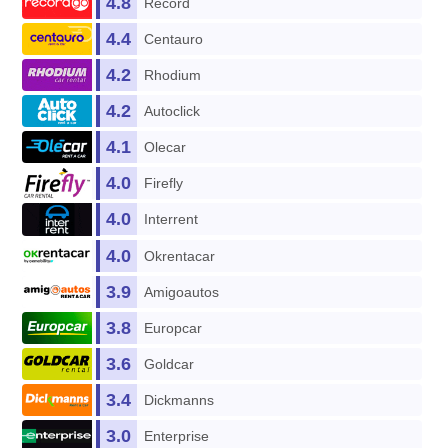
4.8
Record
4.4
Centauro
4.2
Rhodium
4.2
Autoclick
4.1
Olecar
4.0
Firefly
4.0
Interrent
4.0
Okrentacar
3.9
Amigoautos
3.8
Europcar
3.6
Goldcar
3.4
Dickmanns
3.0
Enterprise