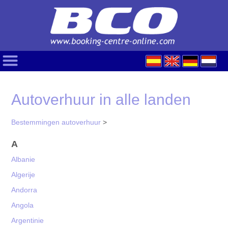
Autoverhuur in alle landen
Bestemmingen autoverhuur
>
A
Albanie
Algerije
Andorra
Angola
Argentinie