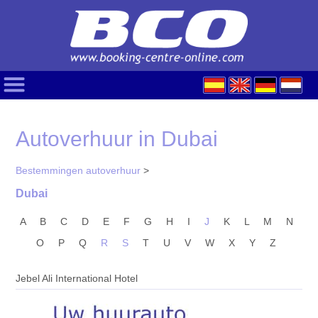
Autoverhuur in Dubai
Bestemmingen autoverhuur
>
Dubai
A
B
C
D
E
F
G
H
I
J
K
L
M
N
O
P
Q
R
S
T
U
V
W
X
Y
Z
Jebel Ali International Hotel