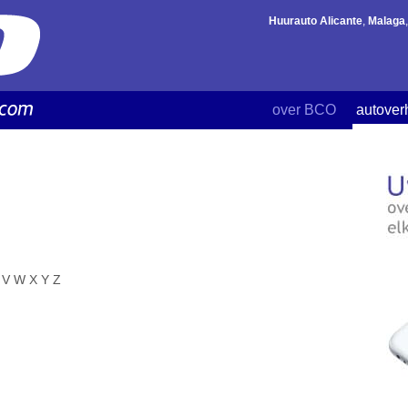
Huurauto Alicante
,
Malaga
over BCO
autover
V
W
X
Y
Z