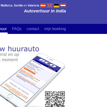
,
Mallorca
,
Sevilla
en
Valencia
Autoverhuur in India
huur
FAQs
contact
mijn boeking