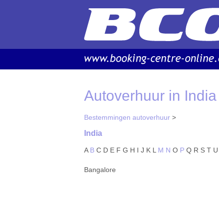
Autoverhuur in India
Bestemmingen autoverhuur
>
India
A
B
C
D
E
F
G
H
I
J
K
L
M
N
O
P
Q
R
S
T
U
Bangalore