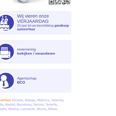
Wij vieren onze
VERJAARDAG
20 jaar tot uw beschikking
goedkoop
autoverhuur
reservering
bekijken / veranderen
Agentschap
BCO
overhuur
Alicante
Malaga
Mallorca
Valencia
lla
Madrid
Barcelona
Gerona
Tenerife
nada
Almeria
Lanzarote
Murcia
Bilbao