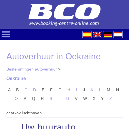
Autoverhuur in Oekraine
Bestemmingen autoverhuur
>
Oekraine
A
B
C
D
E
F
G
H
I
J
K
L
M
N
O
P
Q
R
S
T
U
V
W
X
Y
Z
charkov luchthaven