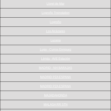
Lloret de Mar
Logroño Treinstation
Logroño
Los Alcázares
Lucena
Lugo - Curros Enriquez
Lérida - AVE Estación
MADRID - NH BARAJAS
MADRID PZA ESPANA
MADRID PZA ESPANA
MAJADAHONDA
MALAGA RR STN