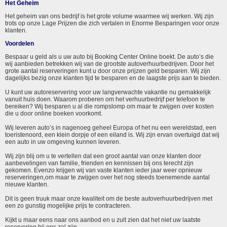
Het Geheim
Het geheim van ons bedrijf is het grote volume waarmee wij werken. Wij zijn
trots op onze Lage Prijzen die zich vertalen in Enorme Besparingen voor onze
klanten.
Voordelen
Bespaar u geld als u uw auto bij Booking Center Online boekt. De auto’s die
wij aanbieden betrekken wij van de grootste autoverhuurbedrijven. Door het
grote aantal reserveringen kunt u door onze prijzen geld besparen. Wij zijn
dagelijks bezig onze klanten tijd te besparen en de laagste prijs aan te bieden.
U kunt uw autoreservering voor uw langverwachte vakantie nu gemakkelijk
vanuit huis doen. Waarom proberen om het verhuurbedrijf per telefoon te
bereiken? Wij besparen u al die rompslomp om maar te zwijgen over kosten
die u door online boeken voorkomt.
Wij leveren auto’s in nagenoeg geheel Europa of het nu een wereldstad, een
toeristenoord, een klein dorpje of een eiland is. Wij zijn ervan overtuigd dat wij
een auto in uw omgeving kunnen leveren.
Wij zijn blij om u te vertellen dat een groot aantal van onze klanten door
aanbevelingen van familie, frienden en kennissen bij ons terecht zijn
gekomen. Evenzo krijgen wij van vaste klanten ieder jaar weer opnieuw
reserveringen,om maar te zwijgen over het nog steeds toenemende aantal
nieuwe klanten.
Dit is geen truuk maar onze kwaliteit om de beste autoverhuurbedrijven met
een zo gunstig mogelijke prijs te contracteren.
Kijkt u maar eens naar ons aanbod en u zult zien dat het niet uw laatste
reservering bij ons zal zijn.