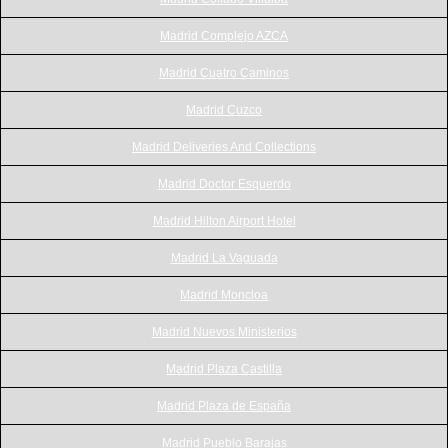
Madrid Complejo AZCA
Madrid Cuatro Caminos
Madrid Cuzco
Madrid Deliveries And Collections
Madrid Doctor Esquerdo
Madrid Hilton Airport Hotel
Madrid La Vaguada
Madrid Moncloa
Madrid Nuevos Ministerios
Madrid Plaza Castilla
Madrid Plaza de España
Madrid Pueblo Barajas