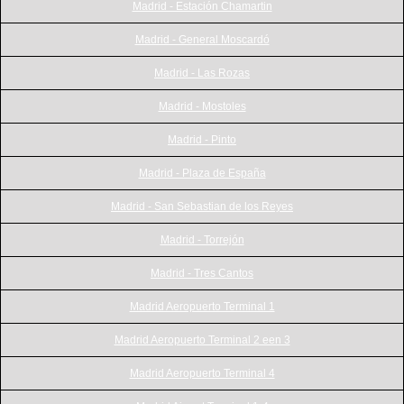
Madrid - Estación Chamartin
Madrid - General Moscardó
Madrid - Las Rozas
Madrid - Mostoles
Madrid - Pinto
Madrid - Plaza de España
Madrid - San Sebastian de los Reyes
Madrid - Torrejón
Madrid - Tres Cantos
Madrid Aeropuerto Terminal 1
Madrid Aeropuerto Terminal 2 een 3
Madrid Aeropuerto Terminal 4