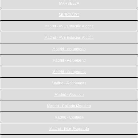
MARBELLA
MURCIA DT
Madrid - AVE Estación Atocha
Madrid - AVE Estación Atocha
Madrid - Aeropuerto
Madrid - Aeropuerto
Madrid - Aeropuerto
Madrid - Alcobendas
Madrid - Alcorcon
Madrid - Collado Mediano
Madrid - Coslada
Madrid - Dtor. Esquerdo