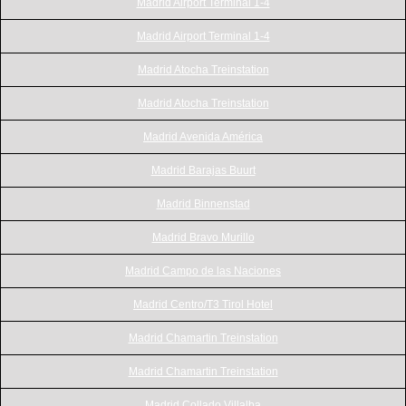
Madrid Airport Terminal 1-4
Madrid Airport Terminal 1-4
Madrid Atocha Treinstation
Madrid Atocha Treinstation
Madrid Avenida América
Madrid Barajas Buurt
Madrid Binnenstad
Madrid Bravo Murillo
Madrid Campo de las Naciones
Madrid Centro/T3 Tirol Hotel
Madrid Chamartin Treinstation
Madrid Chamartin Treinstation
Madrid Collado Villalba