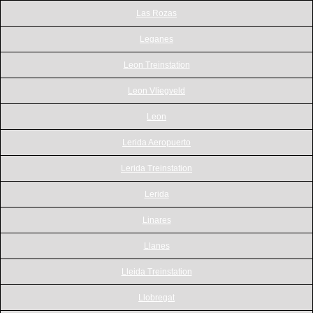
Las Rozas
Leganes
Leon Treinstation
Leon Vliegveld
Leon
Lerida Aeropuerto
Lerida Treinstation
Lerida
Linares
Llanes
Lleida Treinstation
Llobregat