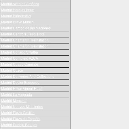
Madrid Avenida América
Madrid Barajas Buurt
Madrid Binnenstad
Madrid Bravo Murillo
Madrid Campo de las Naciones
Madrid Centro/T3 Tirol Hotel
Madrid Chamartin Treinstation
Madrid Chamartin Treinstation
Madrid Collado Villalba
Madrid Complejo AZCA
Madrid Cuatro Caminos
Madrid Cuzco
Madrid Deliveries And Collections
Madrid Doctor Esquerdo
Madrid Hilton Airport Hotel
Madrid La Vaguada
Madrid Moncloa
Madrid Nuevos Ministerios
Madrid Plaza Castilla
Madrid Plaza de España
Madrid Pueblo Barajas