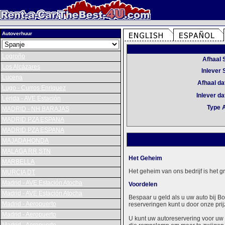
Autoverhuur
Logroño
Afhaal 
Los Alcázares
Inlever 
Lucena
Afhaal d
Lugo - Curros Enriquez
Inlever d
Lérida - AVE Estación
Type 
MADRID - NH BARAJAS
MADRID PZA ESPANA
MADRID PZA ESPANA
MAJADAHONDA
MALAGA RR STN
Het Geheim
MARBELLA
Het geheim van ons bedrijf is het 
MURCIA DT
Madrid - AVE Estación Atocha
Voordelen
Madrid - AVE Estación Atocha
Bespaar u geld als u uw auto bij B
Madrid - Aeropuerto
reserveringen kunt u door onze prij
Madrid - Aeropuerto
U kunt uw autoreservering voor uw 