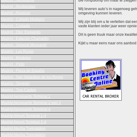
Madrid - Aeropuerto
die rompslomp om maar te zwijgen 
Madrid - Alcobendas
Wij leveren auto’s in nagenoeg gehe
Madrid - Alcorcon
omgeving kunnen leveren.
Madrid - Collado Mediano
Wij zijn blij om u te vertellen dat
Madrid - Coslada
vaste klanten ieder jaar weer opn
Madrid - Dtor. Esquerdo
Dit is geen truuk maar onze kwalite
Madrid - Estación Chamartin
Kijkt u maar eens naar ons aanbod en
Madrid - General Moscardó
Madrid - Las Rozas
Madrid - Mostoles
Madrid - Pinto
Madrid - Plaza de España
Madrid - San Sebastian de los Reyes
Madrid - Torrejón
Madrid - Tres Cantos
Madrid Aeropuerto Terminal 1
Madrid Aeropuerto Terminal 2 een 3
Madrid Aeropuerto Terminal 4
Madrid Airport Terminal 1-4
Madrid Airport Terminal 1-4
Madrid Atocha Treinstation
Madrid Atocha Treinstation