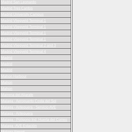
Madrid San Leonardo
Madrid Tres Cantos
Madrid University Campus
Madrid Vliegveld Terminal 1
Madrid Vliegveld Terminal 1
Madrid Vliegveld Terminal 1
Madrid Vliegveld Terminal 1
Madrid Vliegveld Terminal 2 and 3
Madrid Vliegveld Terminal 4
Madrid
Madrid
Madrid
Mahon Harbour
Mahon
Mahon
Mairena del Aljarafe
Malaga - Aeropuerto Costa del Sol
Malaga - Antequera - Servicio AVE
Malaga - Antequera
Malaga - Polígono Ind. Huerta del Correo
Malaga -AVE Estación