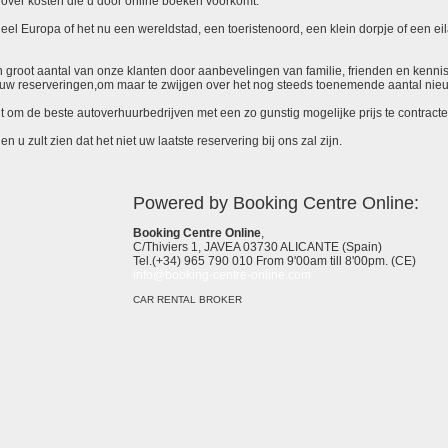
over kosten die u door online boeken voorkomt.
el Europa of het nu een wereldstad, een toeristenoord, een klein dorpje of een eila
 een groot aantal van onze klanten door aanbevelingen van familie, frienden en kenni
ieuw reserveringen,om maar te zwijgen over het nog steeds toenemende aantal nie
it om de beste autoverhuurbedrijven met een zo gunstig mogelijke prijs te contracte
 u zult zien dat het niet uw laatste reservering bij ons zal zijn.
Powered by Booking Centre Online:
Booking Centre Online
,
C/Thiviers 1, JAVEA 03730 ALICANTE (Spain)
Tel.(+34) 965 790 010 From 9'00am till 8'00pm. (CE)
info@booking-centre-online.com
CAR RENTAL BROKER