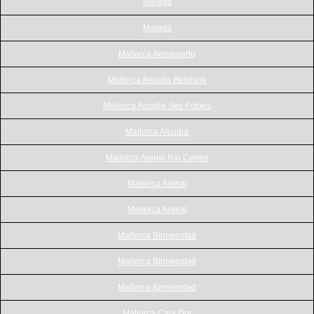
Malaga
Malaga
Mallorca Aeropuerto
Mallorca Alcudia Bellevue
Mallorca Alcudia Ses Fotges
Mallorca Alcudia
Mallorca Arenal Riu Center
Mallorca Arenal
Mallorca Arenal
Mallorca Binnenstad
Mallorca Binnenstad
Mallorca Binnenstad
Mallorca Cala Dor