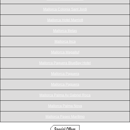
Mallorca Colonia Sant Jordi
Mallorca Hotel Marriott
Mallorca Illetas
Mallorca Inca
Mallorca Magalluf
Mallorca Paguera BlueBay Hotel
Mallorca Paguera
Mallorca Paguera
Mallorca Palma Av Gabriel Roca
Mallorca Palma Nova
Mallorca Paseo Marítimo