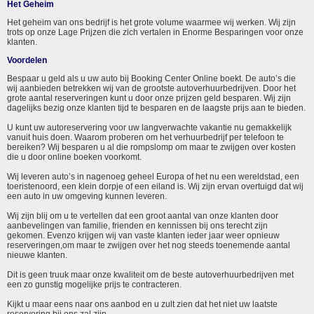
Het Geheim
Het geheim van ons bedrijf is het grote volume waarmee wij werken. Wij zijn
trots op onze Lage Prijzen die zich vertalen in Enorme Besparingen voor onze
klanten.
Voordelen
Bespaar u geld als u uw auto bij Booking Center Online boekt. De auto’s die
wij aanbieden betrekken wij van de grootste autoverhuurbedrijven. Door het
grote aantal reserveringen kunt u door onze prijzen geld besparen. Wij zijn
dagelijks bezig onze klanten tijd te besparen en de laagste prijs aan te bieden.
U kunt uw autoreservering voor uw langverwachte vakantie nu gemakkelijk
vanuit huis doen. Waarom proberen om het verhuurbedrijf per telefoon te
bereiken? Wij besparen u al die rompslomp om maar te zwijgen over kosten
die u door online boeken voorkomt.
Wij leveren auto’s in nagenoeg geheel Europa of het nu een wereldstad, een
toeristenoord, een klein dorpje of een eiland is. Wij zijn ervan overtuigd dat wij
een auto in uw omgeving kunnen leveren.
Wij zijn blij om u te vertellen dat een groot aantal van onze klanten door
aanbevelingen van familie, frienden en kennissen bij ons terecht zijn
gekomen. Evenzo krijgen wij van vaste klanten ieder jaar weer opnieuw
reserveringen,om maar te zwijgen over het nog steeds toenemende aantal
nieuwe klanten.
Dit is geen truuk maar onze kwaliteit om de beste autoverhuurbedrijven met
een zo gunstig mogelijke prijs te contracteren.
Kijkt u maar eens naar ons aanbod en u zult zien dat het niet uw laatste
reservering bij ons zal zijn.