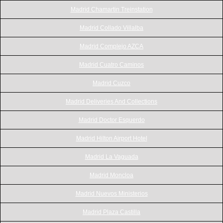
Madrid Chamartin Treinstation
Madrid Collado Villalba
Madrid Complejo AZCA
Madrid Cuatro Caminos
Madrid Cuzco
Madrid Deliveries And Collections
Madrid Doctor Esquerdo
Madrid Hilton Airport Hotel
Madrid La Vaguada
Madrid Moncloa
Madrid Nuevos Ministerios
Madrid Plaza Castilla