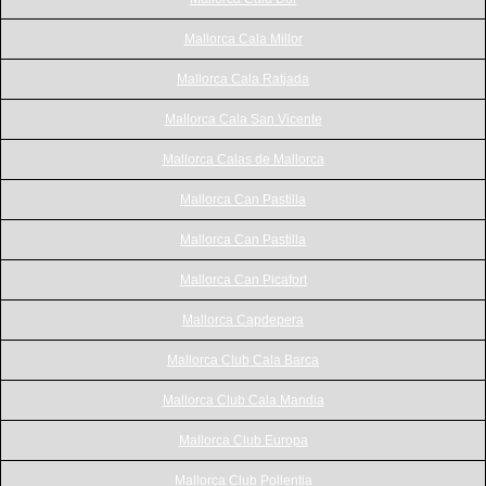
Mallorca Cala Millor
Mallorca Cala Ratjada
Mallorca Cala San Vicente
Mallorca Calas de Mallorca
Mallorca Can Pastilla
Mallorca Can Pastilla
Mallorca Can Picafort
Mallorca Capdepera
Mallorca Club Cala Barca
Mallorca Club Cala Mandia
Mallorca Club Europa
Mallorca Club Pollentia