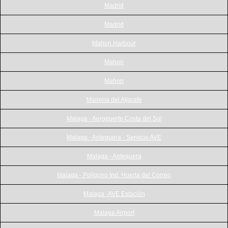
Madrid
Madrid
Mahon Harbour
Mahon
Mahon
Mairena del Aljarafe
Malaga - Aeropuerto Costa del Sol
Malaga - Antequera - Servicio AVE
Malaga - Antequera
Malaga - Polígono Ind. Huerta del Correo
Malaga -AVE Estación
Malaga Airport