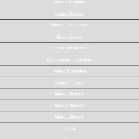
Malaga Busstation
Malaga CC Vialia
Malaga Garcia Morato
Malaga Haven
Malaga Hotel Inlevering
Malaga Levering aan Huis
Malaga Treinstation
Malaga Villarrosa
Malaga Vliegveld
Malaga Vliegveld
Malaga Vliegveld
Malaga