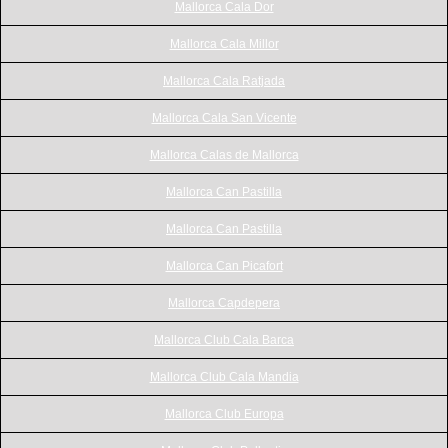
Mallorca Cala Dor
Mallorca Cala Millor
Mallorca Cala Ratjada
Mallorca Cala San Vicente
Mallorca Calas de Mallorca
Mallorca Can Pastilla
Mallorca Can Pastilla
Mallorca Can Picafort
Mallorca Capdepera
Mallorca Club Cala Barca
Mallorca Club Cala Mandia
Mallorca Club Europa