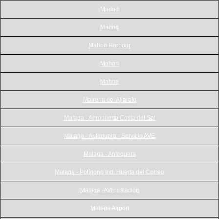
Madrid
Madrid
Mahon Harbour
Mahon
Mahon
Mairena del Aljarafe
Malaga - Aeropuerto Costa del Sol
Malaga - Antequera - Servicio AVE
Malaga - Antequera
Malaga - Polígono Ind. Huerta del Correo
Malaga -AVE Estación
Malaga Airport