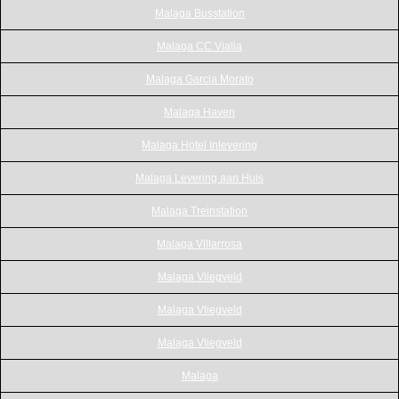
Malaga Busstation
Malaga CC Vialia
Malaga Garcia Morato
Malaga Haven
Malaga Hotel Inlevering
Malaga Levering aan Huis
Malaga Treinstation
Malaga Villarrosa
Malaga Vliegveld
Malaga Vliegveld
Malaga Vliegveld
Malaga