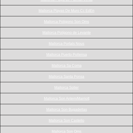
Mallorca Playas De Muro Cc EdEn
Mallorca Poligono Son Oms
Mallorca Polígono de Levante
Mallorca Portals Nous
Mallorca Puerto Pollensa
Mallorca Sa Coma
Mallorca Santa Ponsa
Mallorca Soller
Mallorca Son Antem/Marriott
Mallorca Son Bugadellas
Mallorca Son Castello
Mallorca Son Oms