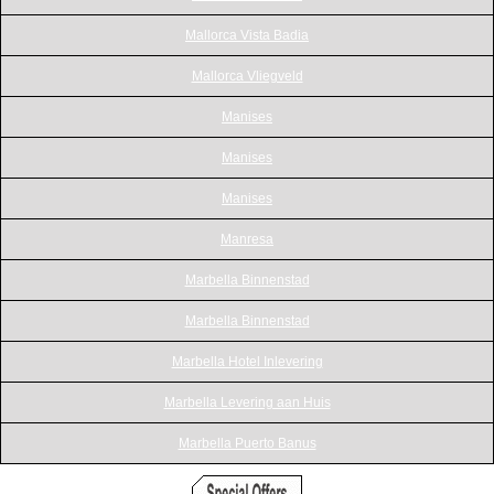
Mallorca Vista Badia
Mallorca Vliegveld
Manises
Manises
Manises
Manresa
Marbella Binnenstad
Marbella Binnenstad
Marbella Hotel Inlevering
Marbella Levering aan Huis
Marbella Puerto Banus