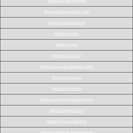
Mallorca Club Pollentia
Mallorca Colonia Sant Jordi
Mallorca Hotel Marriott
Mallorca Illetas
Mallorca Inca
Mallorca Magalluf
Mallorca Paguera BlueBay Hotel
Mallorca Paguera
Mallorca Paguera
Mallorca Palma Av Gabriel Roca
Mallorca Palma Nova
Mallorca Paseo Marítimo
Mallorca Playa de Palma/Arenal