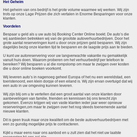
Het Geheim
Het geheim van ons bedrijf is het grote volume waarmee wij werken. Wij zijn
trots op onze Lage Prijzen die zich vertalen in Enorme Besparingen voor onze
klanten.
Voordelen
Bespaar u geld als u uw auto bij Booking Center Online boekt. De auto’s die
wij aanbieden betrekken wij van de grootste autoverhuurbedrijven. Door het
grote aantal reserveringen kunt u door onze prijzen geld besparen. Wij zijn
dagelijks bezig onze klanten tijd te besparen en de laagste prijs aan te bieden.
U kunt uw autoreservering voor uw langverwachte vakantie nu gemakkelijk
vanuit huis doen. Waarom proberen om het verhuurbedrijf per telefoon te
bereiken? Wij besparen u al die rompslomp om maar te zwijgen over kosten
die u door online boeken voorkomt.
Wij leveren auto’s in nagenoeg geheel Europa of het nu een wereldstad, een
toeristenoord, een klein dorpje of een eiland is. Wij zijn ervan overtuigd dat wij
een auto in uw omgeving kunnen leveren.
Wij zijn blij om u te vertellen dat een groot aantal van onze klanten door
aanbevelingen van familie, frienden en kennissen bij ons terecht zijn
gekomen. Evenzo krijgen wij van vaste klanten ieder jaar weer opnieuw
reserveringen,om maar te zwijgen over het nog steeds toenemende aantal
nieuwe klanten.
Dit is geen truuk maar onze kwaliteit om de beste autoverhuurbedrijven met
een zo gunstig mogelijke prijs te contracteren.
Kijkt u maar eens naar ons aanbod en u zult zien dat het niet uw laatste
reservering bij ons zal zijn.