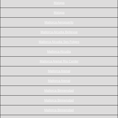
Malaga
Malaga
Mallorca Aeropuerto
Mallorca Alcudia Bellevue
Mallorca Alcudia Ses Fotges
Mallorca Alcudia
Mallorca Arenal Riu Center
Mallorca Arenal
Mallorca Arenal
Mallorca Binnenstad
Mallorca Binnenstad
Mallorca Binnenstad