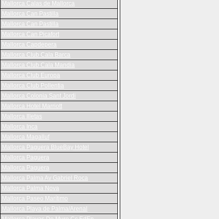
Mallorca Calas de Mallorca
Mallorca Can Pastilla
Mallorca Can Pastilla
Mallorca Can Picafort
Mallorca Capdepera
Mallorca Club Cala Barca
Mallorca Club Cala Mandia
Mallorca Club Europa
Mallorca Club Pollentia
Mallorca Colonia Sant Jordi
Mallorca Hotel Marriott
Mallorca Illetas
Mallorca Inca
Mallorca Magalluf
Mallorca Paguera BlueBay Hotel
Mallorca Paguera
Mallorca Paguera
Mallorca Palma Av Gabriel Roca
Mallorca Palma Nova
Mallorca Paseo Marítimo
Mallorca Playa de Palma/Arenal