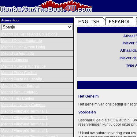
Autoverhuur
Madrid Deliveries And Collections
Afhaal 
Madrid Doctor Esquerdo
Inlever 
Madrid Hilton Airport Hotel
Afhaal d
Madrid La Vaguada
Inlever d
Madrid Moncloa
Type 
Madrid Nuevos Ministerios
Madrid Plaza Castilla
Madrid Plaza de España
Madrid Pueblo Barajas
Madrid San Leonardo
Het Geheim
Madrid Tres Cantos
Het geheim van ons bedrijf is het 
Madrid University Campus
Madrid Vliegveld Terminal 1
Voordelen
Madrid Vliegveld Terminal 1
Bespaar u geld als u uw auto bij B
Madrid Vliegveld Terminal 1
reserveringen kunt u door onze prij
Madrid Vliegveld Terminal 1
U kunt uw autoreservering voor uw 