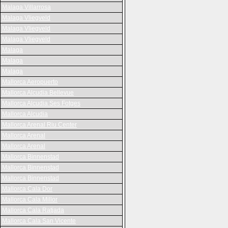
Malaga Villarrosa
Malaga Vliegveld
Malaga Vliegveld
Malaga Vliegveld
Malaga
Malaga
Malaga
Mallorca Aeropuerto
Mallorca Alcudia Bellevue
Mallorca Alcudia Ses Fotges
Mallorca Alcudia
Mallorca Arenal Riu Center
Mallorca Arenal
Mallorca Arenal
Mallorca Binnenstad
Mallorca Binnenstad
Mallorca Binnenstad
Mallorca Cala Dor
Mallorca Cala Millor
Mallorca Cala Ratjada
Mallorca Cala San Vicente