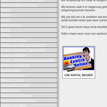
Madrid Vliegveld Terminal 2 and 3
die rompslomp om maar te zwijgen 
Madrid Vliegveld Terminal 4
Wij leveren auto’s in nagenoeg gehe
Madrid
omgeving kunnen leveren.
Madrid
Wij zijn blij om u te vertellen dat
Madrid
vaste klanten ieder jaar weer opn
Mahon Harbour
Dit is geen truuk maar onze kwalite
Mahon
Kijkt u maar eens naar ons aanbod en
Mahon
Mairena del Aljarafe
Malaga - Aeropuerto Costa del Sol
Malaga - Antequera - Servicio AVE
Malaga - Antequera
Malaga - Polígono Ind. Huerta del Correo
Malaga -AVE Estación
Malaga Airport
Malaga Busstation
Malaga CC Vialia
Malaga Garcia Morato
Malaga Haven
Malaga Hotel Inlevering
Malaga Levering aan Huis
Malaga Treinstation