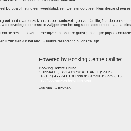
over kosten die u door online boeken voorkomt.
el Europa of het nu een wereldstad, een toeristenoord, een klein dorpje of een eila
 een groot aantal van onze klanten door aanbevelingen van familie, frienden en kenni
ieuw reserveringen,om maar te zwijgen over het nog steeds toenemende aantal nie
it om de beste autoverhuurbedrijven met een zo gunstig mogelijke prijs te contracte
 u zult zien dat het niet uw laatste reservering bij ons zal zijn.
Powered by Booking Centre Online:
Booking Centre Online
,
C/Thiviers 1, JAVEA 03730 ALICANTE (Spain)
Tel.(+34) 965 790 010 From 9'00am till 8'00pm. (CE)
info@booking-centre-online.com
CAR RENTAL BROKER