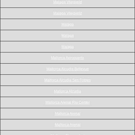
Malaga Vliegveld
Malaga Vliegveld
Malaga
Malaga
Malaga
Mallorca Aeropuerto
Mallorca Alcudia Bellevue
Mallorca Alcudia Ses Fotges
Mallorca Alcudia
Mallorca Arenal Riu Center
Mallorca Arenal
Mallorca Arenal