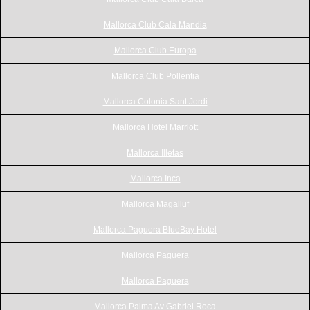
Mallorca Club Cala Mandia
Mallorca Club Europa
Mallorca Club Pollentia
Mallorca Colonia Sant Jordi
Mallorca Hotel Marriott
Mallorca Illetas
Mallorca Inca
Mallorca Magalluf
Mallorca Paguera BlueBay Hotel
Mallorca Paguera
Mallorca Paguera
Mallorca Palma Av Gabriel Roca