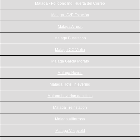
Malaga - Polígono Ind. Huerta del Correo
Malaga -AVE Estación
Malaga Airport
Malaga Busstation
Malaga CC Vialia
Malaga Garcia Morato
Malaga Haven
Malaga Hotel Inlevering
Malaga Levering aan Huis
Malaga Treinstation
Malaga Villarrosa
Malaga Vliegveld