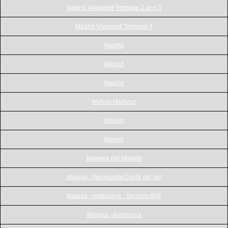
Madrid Vliegveld Terminal 2 and 3
Madrid Vliegveld Terminal 4
Madrid
Madrid
Madrid
Mahon Harbour
Mahon
Mahon
Mairena del Aljarafe
Malaga - Aeropuerto Costa del Sol
Malaga - Antequera - Servicio AVE
Malaga - Antequera