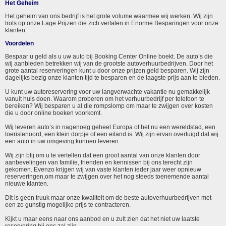
Het Geheim
Het geheim van ons bedrijf is het grote volume waarmee wij werken. Wij zijn
trots op onze Lage Prijzen die zich vertalen in Enorme Besparingen voor onze
klanten.
Voordelen
Bespaar u geld als u uw auto bij Booking Center Online boekt. De auto’s die
wij aanbieden betrekken wij van de grootste autoverhuurbedrijven. Door het
grote aantal reserveringen kunt u door onze prijzen geld besparen. Wij zijn
dagelijks bezig onze klanten tijd te besparen en de laagste prijs aan te bieden.
U kunt uw autoreservering voor uw langverwachte vakantie nu gemakkelijk
vanuit huis doen. Waarom proberen om het verhuurbedrijf per telefoon te
bereiken? Wij besparen u al die rompslomp om maar te zwijgen over kosten
die u door online boeken voorkomt.
Wij leveren auto’s in nagenoeg geheel Europa of het nu een wereldstad, een
toeristenoord, een klein dorpje of een eiland is. Wij zijn ervan overtuigd dat wij
een auto in uw omgeving kunnen leveren.
Wij zijn blij om u te vertellen dat een groot aantal van onze klanten door
aanbevelingen van familie, frienden en kennissen bij ons terecht zijn
gekomen. Evenzo krijgen wij van vaste klanten ieder jaar weer opnieuw
reserveringen,om maar te zwijgen over het nog steeds toenemende aantal
nieuwe klanten.
Dit is geen truuk maar onze kwaliteit om de beste autoverhuurbedrijven met
een zo gunstig mogelijke prijs te contracteren.
Kijkt u maar eens naar ons aanbod en u zult zien dat het niet uw laatste
reservering bij ons zal zijn.