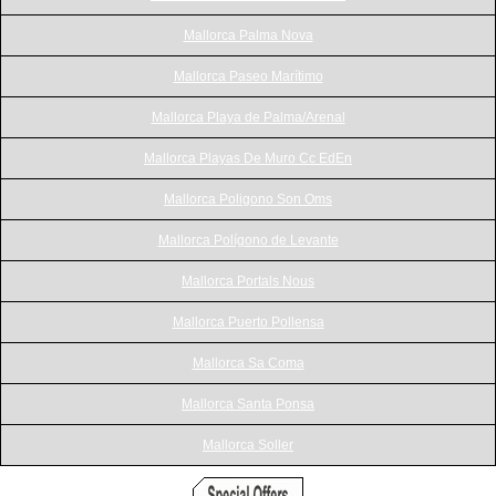
Mallorca Palma Nova
Mallorca Paseo Marítimo
Mallorca Playa de Palma/Arenal
Mallorca Playas De Muro Cc EdEn
Mallorca Poligono Son Oms
Mallorca Polígono de Levante
Mallorca Portals Nous
Mallorca Puerto Pollensa
Mallorca Sa Coma
Mallorca Santa Ponsa
Mallorca Soller