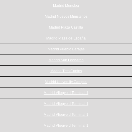
Madrid Moncloa
Madrid Nuevos Ministerios
Madrid Plaza Castilla
Madrid Plaza de España
Madrid Pueblo Barajas
Madrid San Leonardo
Madrid Tres Cantos
Madrid University Campus
Madrid Vliegveld Terminal 1
Madrid Vliegveld Terminal 1
Madrid Vliegveld Terminal 1
Madrid Vliegveld Terminal 1