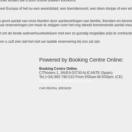
over kosten die u door online boeken voorkomt.
el Europa of het nu een wereldstad, een toeristenoord, een klein dorpje of een eila
 een groot aantal van onze klanten door aanbevelingen van familie, frienden en kenni
ieuw reserveringen,om maar te zwijgen over het nog steeds toenemende aantal nie
it om de beste autoverhuurbedrijven met een zo gunstig mogelijke prijs te contracte
 u zult zien dat het niet uw laatste reservering bij ons zal zijn.
Powered by Booking Centre Online:
Booking Centre Online
,
C/Thiviers 1, JAVEA 03730 ALICANTE (Spain)
Tel.(+34) 965 790 010 From 9'00am till 8'00pm. (CE)
info@booking-centre-online.com
CAR RENTAL BROKER