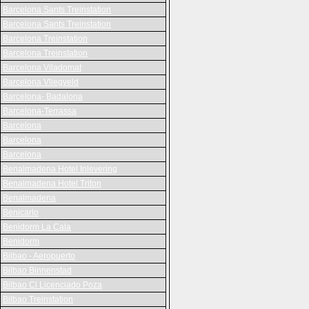
Barcelona Sants Treinstation
Barcelona Sants Treinstation
Barcelona Treinstation
Barcelona Treinstation
Barcelona Viladomat
Barcelona Vliegveld
Barcelona- Badalona
Barcelona-Terrassa
Barcelona
Barcelona
Barcelona
Benalmadena Hotel Inlevering
Benalmadena Hotel Triton
Benalmadena
Benicarlo
Benidorm La Cala
Benidorm
Bilbao - Aeropuerto
Bilbao Binnenstad
Bilbao Cl Licenciado Poza
Bilbao Treinstation