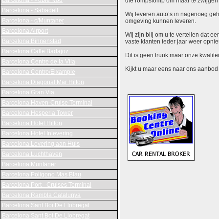
Barcelona - Poble Nou
die rompslomp om maar te zwijgen 
Barcelona - Sabadell
Wij leveren auto’s in nagenoeg gehe
Barcelona - c/Muntaner
omgeving kunnen leveren.
Barcelona Airport
Wij zijn blij om u te vertellen dat
Barcelona Binnenstad
vaste klanten ieder jaar weer opn
Barcelona Calle Badajoz
Dit is geen truuk maar onze kwalite
Barcelona Centre de la Vila
Kijkt u maar eens naar ons aanbod en
Barcelona Centro/Eixample
Barcelona Diagonal Mar Hilton
Barcelona Gran Via
Barcelona Haven-Cruise Terminal
Barcelona Hesperia Tower
Barcelona Hotel Hilton
Barcelona Hotel Inlevering
Barcelona Levering aan Huis
Barcelona Luchthaven
Barcelona Muntaner
Barcelona Poligono Mas Blau
Barcelona Port - Cruises Terminal
Barcelona Rambla Catalunya
Barcelona Sant Boi De Llobregat
Barcelona Sant Boi De Llobregat