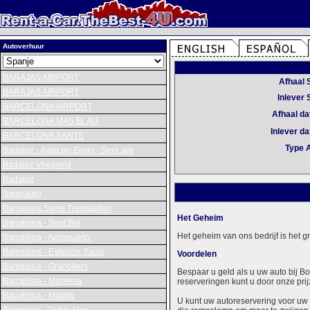
Autoverhuur
BARAJAS AIRPORT
Afhaal 
BARAJAS AIRPORT
Inlever 
BARCELONA AIRPORT
Afhaal d
BARCELONA MAS BLAU
Inlever d
BARCELONA SANTS
Type 
Badajoz - Avda.de Elvas - Serv. a/e
Badajoz Vliegveld
Badajoz
Baracaldo
Barcelona Sants Treinstation
Het Geheim
Barcelona - Sant Boi
Het geheim van ons bedrijf is het 
Barcelona - Aeropuerto
Barcelona - Estación Sants
Voordelen
Barcelona - Granollers
Bespaar u geld als u uw auto bij B
Barcelona - Manresa
reserveringen kunt u door onze prij
Barcelona - Mataró
U kunt uw autoreservering voor uw 