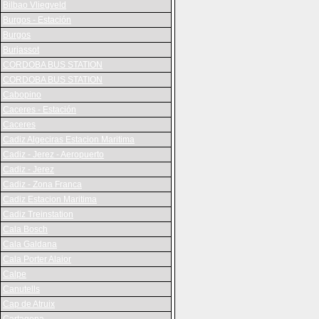
Bilbao Vliegveld
Burgos - Estación
Burgos
Burjassot
CORDOBA BUS STATION
CORDOBA BUS STATION
Cabopino
Caceres - Estación
Caceres
Cadiz Algeciras Estacion Maritima
Cadiz - Jerez - Aeropuerto
Cadiz - Jerez
Cadiz - Zona Franca
Cadiz Estacion Maritima
Cadiz Treinstation
Cala Bosch
Cala Galdana
Cala Porter Alaior
Calpe
Canutells
Cap de Atruix