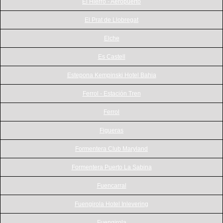
El Hierro - Aeropuerto
El Prat de Llobregat
Elche
Es Castell
Estepona Kempinski Hotel Bahia
Ferrol - Estación Tren
Ferrol
Figueras
Formentera Club Maryland
Formentera Puerto La Sabina
Fuencarral
Fuengirola Hotel Inlevering
Fuengirola