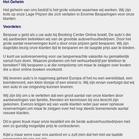
Het Geheim
Het geheim van ons bedrijf is het grote volume waarmee wij werken. Wij zijn
trots op onze Lage Prijzen die zich vertalen in Enorme Besparingen voor onze
klanten.
Voordelen
Bespaar u geld als u uw auto bij Booking Center Online boekt. De auto’s die
wij aanbieden betrekken wij van de grootste autoverhuurbedrijven. Door het
grote aantal reserveringen kunt u door onze prijzen geld besparen. Wij zijn
dagelijks bezig onze klanten tijd te besparen en de laagste prijs aan te bieden.
U kunt uw autoreservering voor uw langverwachte vakantie nu gemakkelijk
vanuit huis doen. Waarom proberen om het verhuurbedrijf per telefoon te
bereiken? Wij besparen u al die rompslomp om maar te zwijgen over kosten
die u door online boeken voorkomt.
Wij leveren auto’s in nagenoeg geheel Europa of het nu een wereldstad, een
toeristenoord, een klein dorpje of een eiland is. Wij zijn ervan overtuigd dat wij
een auto in uw omgeving kunnen leveren.
Wij zijn blij om u te vertellen dat een groot aantal van onze klanten door
aanbevelingen van familie, frienden en kennissen bij ons terecht zijn
gekomen. Evenzo krijgen wij van vaste klanten ieder jaar weer opnieuw
reserveringen,om maar te zwijgen over het nog steeds toenemende aantal
nieuwe klanten.
Dit is geen truuk maar onze kwaliteit om de beste autoverhuurbedrijven met
een zo gunstig mogelijke prijs te contracteren.
Kijkt u maar eens naar ons aanbod en u zult zien dat het niet uw laatste
reservering bij ons zal zijn.