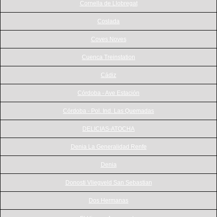
Cornella de Llobregat
Coslada
Coves Noves
Cuenca Treinstation
Cádiz
Córdoba - Ave Estación
Córdoba - Pol. Ind. Las Quemadas
DELICIAS-ATOCHA
Denia La Generalidad Renfe
Denia
Donosti Vliegveld San Sebastian
Dos Hermanas