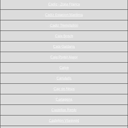
Cadiz - Zona Franca
Cadiz Estacion Maritima
Cadiz Treinstation
Cala Bosch
Cala Galdana
Cala Porter Alaior
Calpe
Canutells
Cap de Atruix
Cartagena
Castellon Renfe
Castellon Vliegveld