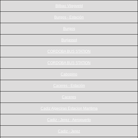
Bilbao Vliegveld
Burgos - Estación
Burgos
Burjassot
CORDOBA BUS STATION
CORDOBA BUS STATION
Cabopino
Caceres - Estación
Caceres
Cadiz Algeciras Estacion Maritima
Cadiz - Jerez - Aeropuerto
Cadiz - Jerez