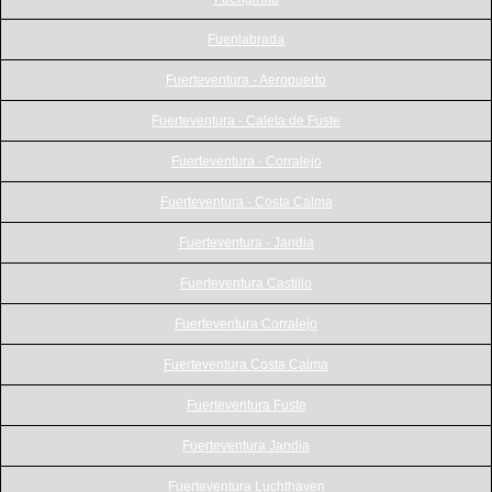
Fuenlabrada
Fuerteventura - Aeropuerto
Fuerteventura - Caleta de Fuste
Fuerteventura - Corralejo
Fuerteventura - Costa Calma
Fuerteventura - Jandia
Fuerteventura Castillo
Fuerteventura Corralejo
Fuerteventura Costa Calma
Fuerteventura Fuste
Fuerteventura Jandia
Fuerteventura Luchthaven