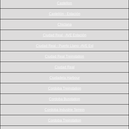
Castellon
Castellón - Estación
Chiclana
Ciudad Real - AVE Estación
Ciudad Real - Puerto Llano -AVE Est
Ciudad Real Treinstation
Ciudad Real
Ciudadela Harbour
Cordoba Treinstation
Cordoba Busstation
Cordoba Industrie Terrein
Cordoba Treinstation