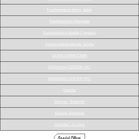
Fuerteventura Morro Jable
Fuerteventura Vliegveld
Fuerteventura-Muelle Corralejo
Fuerteventura-Muelle Jandia
GIJON DOWNTOWN
GRANADA CENTER HTL
GRANADA CENTER HTL
Gandia
Gerona - Estación
Gerona Vliegveld
Gibraltar La Linea