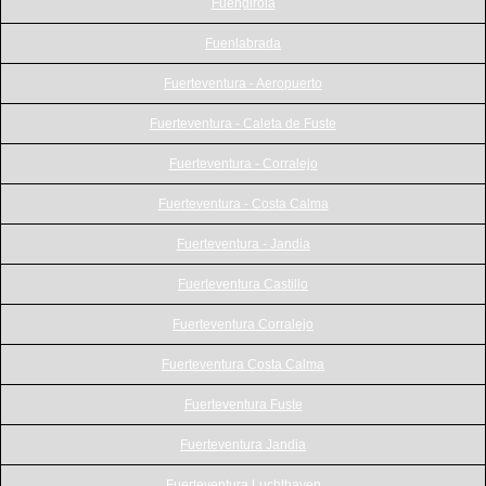
Fuengirola
Fuenlabrada
Fuerteventura - Aeropuerto
Fuerteventura - Caleta de Fuste
Fuerteventura - Corralejo
Fuerteventura - Costa Calma
Fuerteventura - Jandia
Fuerteventura Castillo
Fuerteventura Corralejo
Fuerteventura Costa Calma
Fuerteventura Fuste
Fuerteventura Jandia
Fuerteventura Luchthaven