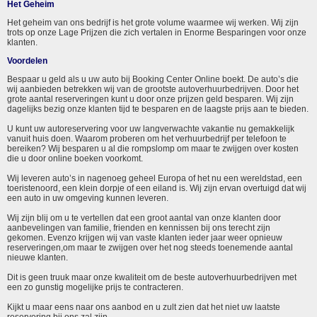
Het Geheim
Het geheim van ons bedrijf is het grote volume waarmee wij werken. Wij zijn
trots op onze Lage Prijzen die zich vertalen in Enorme Besparingen voor onze
klanten.
Voordelen
Bespaar u geld als u uw auto bij Booking Center Online boekt. De auto’s die
wij aanbieden betrekken wij van de grootste autoverhuurbedrijven. Door het
grote aantal reserveringen kunt u door onze prijzen geld besparen. Wij zijn
dagelijks bezig onze klanten tijd te besparen en de laagste prijs aan te bieden.
U kunt uw autoreservering voor uw langverwachte vakantie nu gemakkelijk
vanuit huis doen. Waarom proberen om het verhuurbedrijf per telefoon te
bereiken? Wij besparen u al die rompslomp om maar te zwijgen over kosten
die u door online boeken voorkomt.
Wij leveren auto’s in nagenoeg geheel Europa of het nu een wereldstad, een
toeristenoord, een klein dorpje of een eiland is. Wij zijn ervan overtuigd dat wij
een auto in uw omgeving kunnen leveren.
Wij zijn blij om u te vertellen dat een groot aantal van onze klanten door
aanbevelingen van familie, frienden en kennissen bij ons terecht zijn
gekomen. Evenzo krijgen wij van vaste klanten ieder jaar weer opnieuw
reserveringen,om maar te zwijgen over het nog steeds toenemende aantal
nieuwe klanten.
Dit is geen truuk maar onze kwaliteit om de beste autoverhuurbedrijven met
een zo gunstig mogelijke prijs te contracteren.
Kijkt u maar eens naar ons aanbod en u zult zien dat het niet uw laatste
reservering bij ons zal zijn.