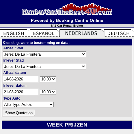
Powered by Booking-Centre-Online
N°1 Car Rental Broker
Kies de gewenste bestemming en data:
Afhaal Stad
Inlever Stad
Afhaal datum
Inlever datum
Type Auto
WEEK PRIJZEN