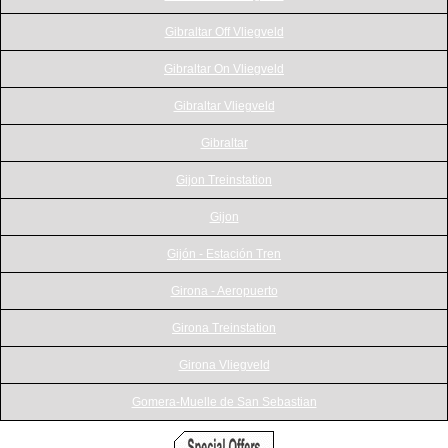
Gibraltar Off Vliegveld
Gibraltar On Vliegveld
Gibraltar Vliegveld
Gibraltar
Gijon Treinstation
Gijon
Gijón - Estación Tren
Girona - Aeropuerto
Girona Treinstation
Girona Vliegveld
Gomera-Muelle de San Sebastian