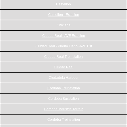
Castellon
Castellón - Estación
Chiclana
Ciudad Real - AVE Estación
Ciudad Real - Puerto Llano -AVE Est
Ciudad Real Treinstation
Ciudad Real
Ciudadela Harbour
Cordoba Treinstation
Cordoba Busstation
Cordoba Industrie Terrein
Cordoba Treinstation