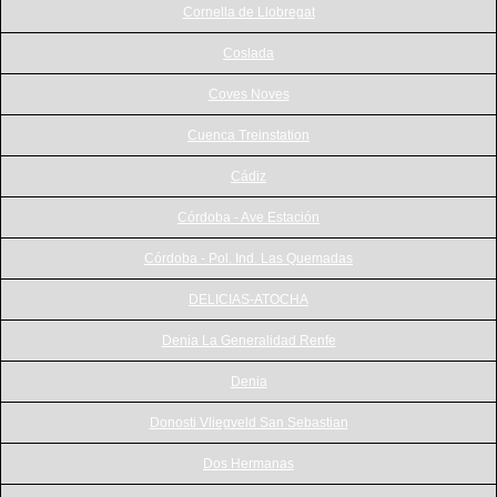
Cornella de Llobregat
Coslada
Coves Noves
Cuenca Treinstation
Cádiz
Córdoba - Ave Estación
Córdoba - Pol. Ind. Las Quemadas
DELICIAS-ATOCHA
Denia La Generalidad Renfe
Denia
Donosti Vliegveld San Sebastian
Dos Hermanas