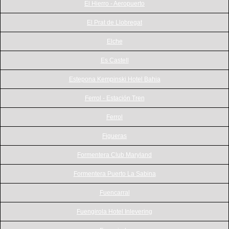
El Hierro - Aeropuerto
El Prat de Llobregat
Elche
Es Castell
Estepona Kempinski Hotel Bahia
Ferrol - Estación Tren
Ferrol
Figueras
Formentera Club Maryland
Formentera Puerto La Sabina
Fuencarral
Fuengirola Hotel Inlevering