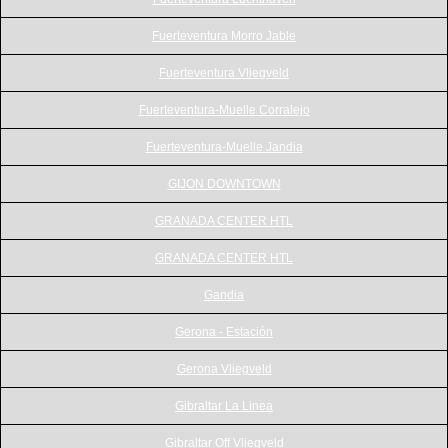
Fuerteventura Morro Jable
Fuerteventura Vliegveld
Fuerteventura-Muelle Corralejo
Fuerteventura-Muelle Jandia
GIJON DOWNTOWN
GRANADA CENTER HTL
GRANADA CENTER HTL
Gandia
Gerona - Estación
Gerona Vliegveld
Gibraltar La Linea
Gibraltar Off Vliegveld