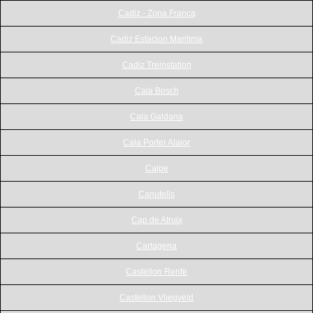
Cadiz - Zona Franca
Cadiz Estacion Maritima
Cadiz Treinstation
Cala Bosch
Cala Galdana
Cala Porter Alaior
Calpe
Canutells
Cap de Atruix
Cartagena
Castellon Renfe
Castellon Vliegveld