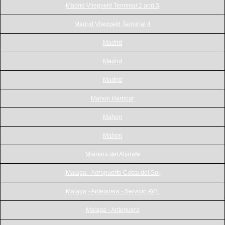
Madrid Vliegveld Terminal 2 and 3
Madrid Vliegveld Terminal 4
Madrid
Madrid
Madrid
Mahon Harbour
Mahon
Mahon
Mairena del Aljarafe
Malaga - Aeropuerto Costa del Sol
Malaga - Antequera - Servicio AVE
Malaga - Antequera