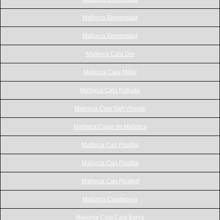
Mallorca Binnenstad
Mallorca Binnenstad
Mallorca Cala Dor
Mallorca Cala Millor
Mallorca Cala Ratjada
Mallorca Cala San Vicente
Mallorca Calas de Mallorca
Mallorca Can Pastilla
Mallorca Can Pastilla
Mallorca Can Picafort
Mallorca Capdepera
Mallorca Club Cala Barca