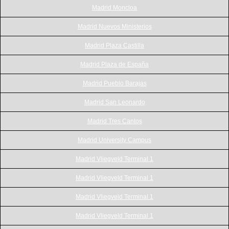
Madrid Moncloa
Madrid Nuevos Ministerios
Madrid Plaza Castilla
Madrid Plaza de España
Madrid Pueblo Barajas
Madrid San Leonardo
Madrid Tres Cantos
Madrid University Campus
Madrid Vliegveld Terminal 1
Madrid Vliegveld Terminal 1
Madrid Vliegveld Terminal 1
Madrid Vliegveld Terminal 1