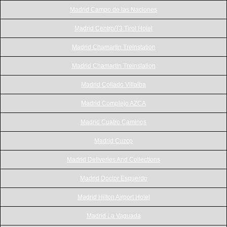
Madrid Campo de las Naciones
Madrid Centro/T3 Tirol Hotel
Madrid Chamartin Treinstation
Madrid Chamartin Treinstation
Madrid Collado Villalba
Madrid Complejo AZCA
Madrid Cuatro Caminos
Madrid Cuzco
Madrid Deliveries And Collections
Madrid Doctor Esquerdo
Madrid Hilton Airport Hotel
Madrid La Vaguada