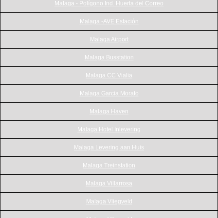
Malaga - Polígono Ind. Huerta del Correo
Malaga -AVE Estación
Malaga Airport
Malaga Busstation
Malaga CC Vialia
Malaga Garcia Morato
Malaga Haven
Malaga Hotel Inlevering
Malaga Levering aan Huis
Malaga Treinstation
Malaga Villarrosa
Malaga Vliegveld