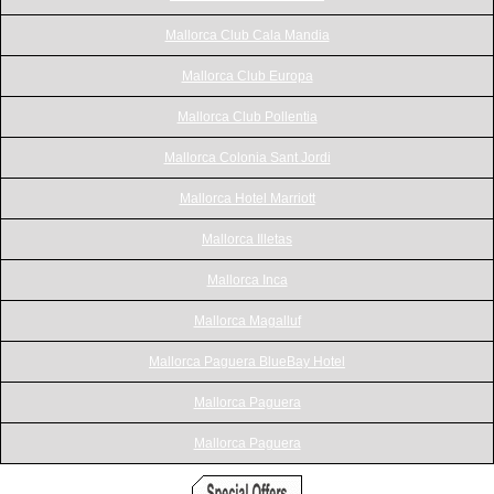
Mallorca Club Cala Mandia
Mallorca Club Europa
Mallorca Club Pollentia
Mallorca Colonia Sant Jordi
Mallorca Hotel Marriott
Mallorca Illetas
Mallorca Inca
Mallorca Magalluf
Mallorca Paguera BlueBay Hotel
Mallorca Paguera
Mallorca Paguera