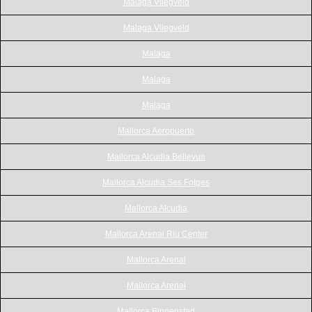
Malaga Vliegveld
Malaga Vliegveld
Malaga
Malaga
Malaga
Mallorca Aeropuerto
Mallorca Alcudia Bellevue
Mallorca Alcudia Ses Fotges
Mallorca Alcudia
Mallorca Arenal Riu Center
Mallorca Arenal
Mallorca Arenal
Mallorca Binnenstad