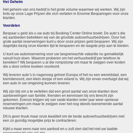
Het Geheim
Het geheim van ons bedrijf is het grote volume waarmee wij werken. Wij zijn
trots op onze Lage Prijzen die zich vertalen in Enorme Besparingen voor onze
klanten.
Voordelen
Bespaar u geld als u uw auto bij Booking Center Online boekt. De auto’s die
wij aanbieden betrekken wij van de grootste autoverhuurbedrijven. Door het
grote aantal reserveringen kunt u door onze prijzen geld besparen. Wij zijn
dagelijks bezig onze klanten tijd te besparen en de laagste prijs aan te bieden.
U kunt uw autoreservering voor uw langverwachte vakantie nu gemakkelijk
vanuit huis doen. Waarom proberen om het verhuurbedrijf per telefoon te
bereiken? Wij besparen u al die rompslomp om maar te zwijgen over kosten
die u door online boeken voorkomt.
Wij leveren auto’s in nagenoeg geheel Europa of het nu een wereldstad, een
toeristenoord, een klein dorpje of een eiland is. Wij zijn ervan overtuigd dat wij
een auto in uw omgeving kunnen leveren.
Wij zijn blij om u te vertellen dat een groot aantal van onze klanten door
aanbevelingen van familie, frienden en kennissen bij ons terecht zijn
gekomen. Evenzo krijgen wij van vaste klanten ieder jaar weer opnieuw
reserveringen,om maar te zwijgen over het nog steeds toenemende aantal
nieuwe klanten.
Dit is geen truuk maar onze kwaliteit om de beste autoverhuurbedrijven met
een zo gunstig mogelijke prijs te contracteren.
Kijkt u maar eens naar ons aanbod en u zult zien dat het niet uw laatste
reservering bij ons zal zijn.