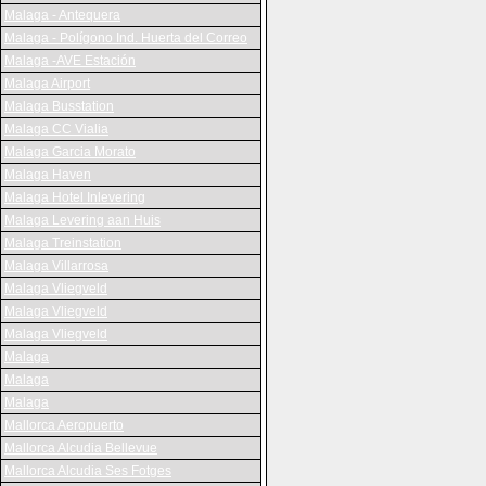
Malaga - Antequera
Malaga - Polígono Ind. Huerta del Correo
Malaga -AVE Estación
Malaga Airport
Malaga Busstation
Malaga CC Vialia
Malaga Garcia Morato
Malaga Haven
Malaga Hotel Inlevering
Malaga Levering aan Huis
Malaga Treinstation
Malaga Villarrosa
Malaga Vliegveld
Malaga Vliegveld
Malaga Vliegveld
Malaga
Malaga
Malaga
Mallorca Aeropuerto
Mallorca Alcudia Bellevue
Mallorca Alcudia Ses Fotges