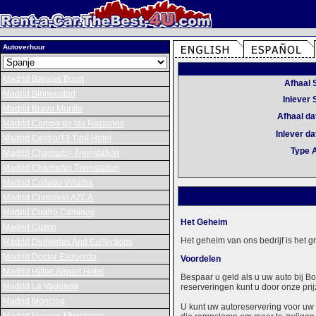
Autoverhuur
Madrid Barajas Buurt
Afhaal 
Madrid Binnenstad
Inlever 
Madrid Bravo Murillo
Afhaal d
Madrid Campo de las Naciones
Inlever d
Madrid Centro/T3 Tirol Hotel
Type 
Madrid Chamartin Treinstation
Madrid Chamartin Treinstation
Madrid Collado Villalba
Madrid Complejo AZCA
Madrid Cuatro Caminos
Het Geheim
Madrid Cuzco
Het geheim van ons bedrijf is het 
Madrid Deliveries And Collections
Madrid Doctor Esquerdo
Voordelen
Madrid Hilton Airport Hotel
Bespaar u geld als u uw auto bij B
Madrid La Vaguada
reserveringen kunt u door onze prij
Madrid Moncloa
U kunt uw autoreservering voor uw 