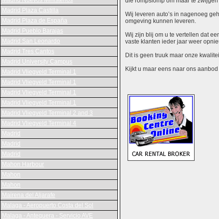
Madrid Nuevos Ministerios
die rompslomp om maar te zwijgen 
Madrid Plaza Castilla
Wij leveren auto’s in nagenoeg gehe
Madrid Plaza de España
omgeving kunnen leveren.
Madrid Pueblo Barajas
Wij zijn blij om u te vertellen dat
Madrid San Leonardo
vaste klanten ieder jaar weer opn
Madrid Tres Cantos
Dit is geen truuk maar onze kwalite
Madrid University Campus
Kijkt u maar eens naar ons aanbod en
Madrid Vliegveld Terminal 1
Madrid Vliegveld Terminal 1
Madrid Vliegveld Terminal 1
Madrid Vliegveld Terminal 1
Madrid Vliegveld Terminal 2 and 3
Madrid Vliegveld Terminal 4
Madrid
Madrid
Madrid
Mahon Harbour
Mahon
Mahon
Mairena del Aljarafe
Malaga - Aeropuerto Costa del Sol
Malaga - Antequera - Servicio AVE