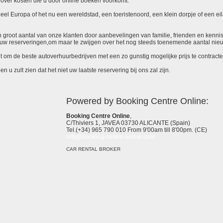
over kosten die u door online boeken voorkomt.
el Europa of het nu een wereldstad, een toeristenoord, een klein dorpje of een eila
 een groot aantal van onze klanten door aanbevelingen van familie, frienden en kenni
ieuw reserveringen,om maar te zwijgen over het nog steeds toenemende aantal nie
it om de beste autoverhuurbedrijven met een zo gunstig mogelijke prijs te contracte
 u zult zien dat het niet uw laatste reservering bij ons zal zijn.
Powered by Booking Centre Online:
Booking Centre Online
,
C/Thiviers 1, JAVEA 03730 ALICANTE (Spain)
Tel.(+34) 965 790 010 From 9'00am till 8'00pm. (CE)
info@booking-centre-online.com
CAR RENTAL BROKER