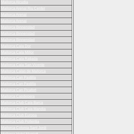
Mallorca Alcudia
Mallorca Arenal Riu Center
Mallorca Arenal
Mallorca Arenal
Mallorca Binnenstad
Mallorca Binnenstad
Mallorca Binnenstad
Mallorca Cala Dor
Mallorca Cala Millor
Mallorca Cala Ratjada
Mallorca Cala San Vicente
Mallorca Calas de Mallorca
Mallorca Can Pastilla
Mallorca Can Pastilla
Mallorca Can Picafort
Mallorca Capdepera
Mallorca Club Cala Barca
Mallorca Club Cala Mandia
Mallorca Club Europa
Mallorca Club Pollentia
Mallorca Colonia Sant Jordi