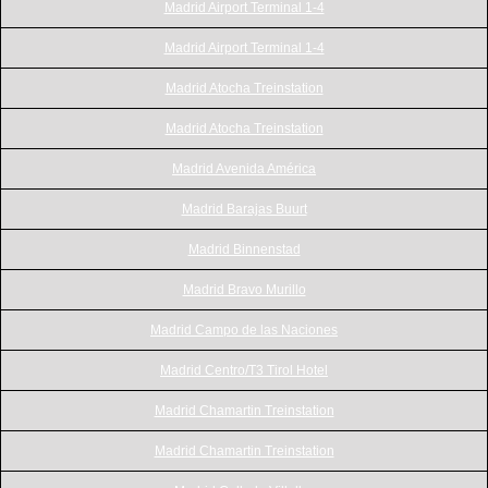
Madrid Airport Terminal 1-4
Madrid Airport Terminal 1-4
Madrid Atocha Treinstation
Madrid Atocha Treinstation
Madrid Avenida América
Madrid Barajas Buurt
Madrid Binnenstad
Madrid Bravo Murillo
Madrid Campo de las Naciones
Madrid Centro/T3 Tirol Hotel
Madrid Chamartin Treinstation
Madrid Chamartin Treinstation