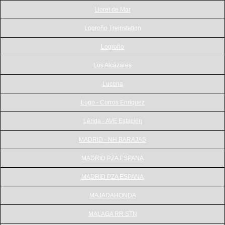
Lloret de Mar
Logroño Treinstation
Logroño
Los Alcázares
Lucena
Lugo - Curros Enriquez
Lérida - AVE Estación
MADRID - NH BARAJAS
MADRID PZA ESPANA
MADRID PZA ESPANA
MAJADAHONDA
MALAGA RR STN