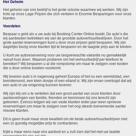
Het Geheim
Het geheim van ons bedrijf is het grote volume waarmee wij werken. Wij zijn
trots op onze Lage Prijzen die zich vertalen in Enorme Besparingen voor onze
klanten.
Voordelen
Bespaar u geld als u uw auto bij Booking Center Online boekt. De auto’s die
wij aanbieden betrekken wij van de grootste autoverhuurbedrijven. Door het
grote aantal reserveringen kunt u door onze prijzen geld besparen. Wij zijn
dagelijks bezig onze klanten tijd te besparen en de laagste prijs aan te bieden.
U kunt uw autoreservering voor uw langverwachte vakantie nu gemakkelijk
vanuit huis doen. Waarom proberen om het verhuurbedrijf per telefoon te
bereiken? Wij besparen u al die rompslomp om maar te zwijgen over kosten
die u door online boeken voorkomt.
Wij leveren auto’s in nagenoeg geheel Europa of het nu een wereldstad, een
toeristenoord, een klein dorpje of een eiland is. Wij zijn ervan overtuigd dat wij
een auto in uw omgeving kunnen leveren.
Wij zijn blij om u te vertellen dat een groot aantal van onze klanten door
aanbevelingen van familie, frienden en kennissen bij ons terecht zijn
gekomen. Evenzo krijgen wij van vaste klanten ieder jaar weer opnieuw
reserveringen,om maar te zwijgen over het nog steeds toenemende aantal
nieuwe klanten.
Dit is geen truuk maar onze kwaliteit om de beste autoverhuurbedrijven met
een zo gunstig mogelijke prijs te contracteren.
Kijkt u maar eens naar ons aanbod en u zult zien dat het niet uw laatste
reservering bij ons zal zijn.