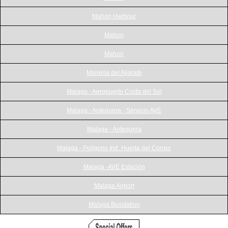
Mahon Harbour
Mahon
Mahon
Mairena del Aljarafe
Malaga - Aeropuerto Costa del Sol
Malaga - Antequera - Servicio AVE
Malaga - Antequera
Malaga - Polígono Ind. Huerta del Correo
Malaga -AVE Estación
Malaga Airport
Malaga Busstation