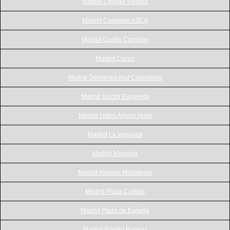
Madrid Collado Villalba
Madrid Complejo AZCA
Madrid Cuatro Caminos
Madrid Cuzco
Madrid Deliveries And Collections
Madrid Doctor Esquerdo
Madrid Hilton Airport Hotel
Madrid La Vaguada
Madrid Moncloa
Madrid Nuevos Ministerios
Madrid Plaza Castilla
Madrid Plaza de España
Madrid Pueblo Barajas