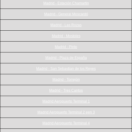
Madrid - Estación Chamartin
Madrid - General Moscardó
Madrid - Las Rozas
Madrid - Mostoles
Madrid - Pinto
Madrid - Plaza de España
Madrid - San Sebastian de los Reyes
Madrid - Torrejón
Madrid - Tres Cantos
Madrid Aeropuerto Terminal 1
Madrid Aeropuerto Terminal 2 een 3
Madrid Aeropuerto Terminal 4