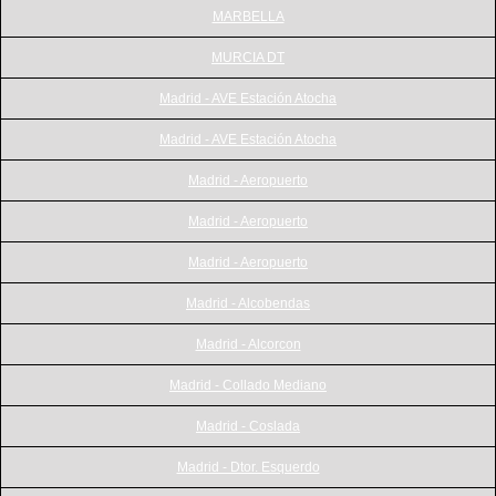
MARBELLA
MURCIA DT
Madrid - AVE Estación Atocha
Madrid - AVE Estación Atocha
Madrid - Aeropuerto
Madrid - Aeropuerto
Madrid - Aeropuerto
Madrid - Alcobendas
Madrid - Alcorcon
Madrid - Collado Mediano
Madrid - Coslada
Madrid - Dtor. Esquerdo