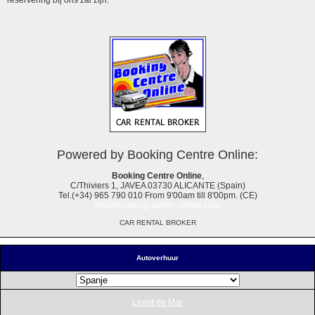
Powered by Booking Centre Online:
Booking Centre Online
,
C/Thiviers 1, JAVEA 03730 ALICANTE (Spain)
Tel.(+34) 965 790 010 From 9'00am till 8'00pm. (CE)
info@booking-centre-online.com
CAR RENTAL BROKER
Autoverhuur
Lloret de Mar