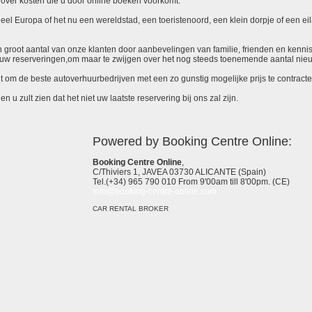
over kosten die u door online boeken voorkomt.
el Europa of het nu een wereldstad, een toeristenoord, een klein dorpje of een eila
 een groot aantal van onze klanten door aanbevelingen van familie, frienden en kenni
ieuw reserveringen,om maar te zwijgen over het nog steeds toenemende aantal nie
it om de beste autoverhuurbedrijven met een zo gunstig mogelijke prijs te contracte
 u zult zien dat het niet uw laatste reservering bij ons zal zijn.
Powered by Booking Centre Online:
Booking Centre Online
,
C/Thiviers 1, JAVEA 03730 ALICANTE (Spain)
Tel.(+34) 965 790 010 From 9'00am till 8'00pm. (CE)
info@booking-centre-online.com
CAR RENTAL BROKER