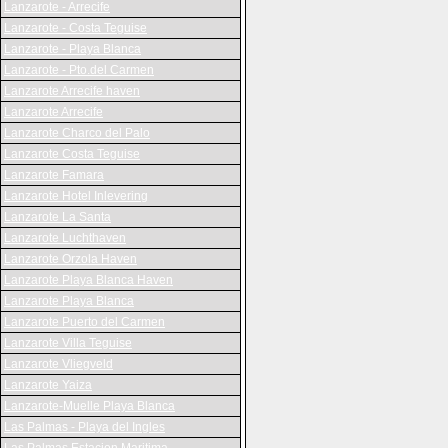
Lanzarote - Arrecife
Lanzarote - Costa Teguise
Lanzarote - Playa Blanca
Lanzarote - Pto.del Carmen
Lanzarote Arrecife haven
Lanzarote Arrecife
Lanzarote Charco del Palo
Lanzarote Costa Teguise
Lanzarote Famara
Lanzarote Hotel Inlevering
Lanzarote La Santa
Lanzarote Luchthaven
Lanzarote Orzola Haven
Lanzarote Playa Blanca Haven
Lanzarote Playa Blanca
Lanzarote Puerto del Carmen
Lanzarote Villa Teguise
Lanzarote Vliegveld
Lanzarote Yaiza
Lanzarote-Muelle Playa Blanca
Las Palmas - Playa del Ingles