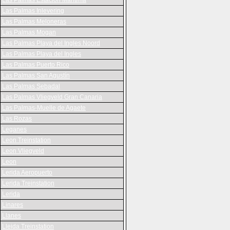
Las Palmas Estacion Maritima
Las Palmas Inlevering
Las Palmas Meloneras
Las Palmas Mogan
Las Palmas Playa del Ingles Noord
Las Palmas Playa del Ingles
Las Palmas Puerto Rico
Las Palmas San Agustín
Las Palmas Sebadal
Las Palmas Vliegveld Gran Canaria
Las Palmas-Muelle de Agaete
Las Rozas
Leganes
Leon Treinstation
Leon Vliegveld
Leon
Lerida Aeropuerto
Lerida Treinstation
Lerida
Linares
Llanes
Lleida Treinstation