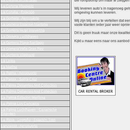
La Coruna Binnenstad
die rompslomp om maar te zwijgen 
La Coruna Vliegveld
Wij leveren auto’s in nagenoeg gehe
La Coruña - Estación
omgeving kunnen leveren.
La Gomera - Aeropuerto
Wij zijn blij om u te vertellen dat
La Gomera Estacion Maritima
vaste klanten ieder jaar weer opn
La Gomera Hotel Inlevering
Dit is geen truuk maar onze kwalite
La Gomera Luchthaven
Kijkt u maar eens naar ons aanbod en
La Gomera Playa Santiago
La Gomera Valle Gran Rey
La Gomera Vliegveld
La Linea
La Marina
La Palma - Aeropuerto
La Palma - Santa Cruz
La Palma Deliveries And Collection
La Palma Deliveries And Collection
La Palma Estacion Maritima
La Palma Los Cancajos
La Palma Luchthaven - Canarische
Eilanden
La Rioja - Logroño - Estación Tren
Lanzarote - Aeropuerto