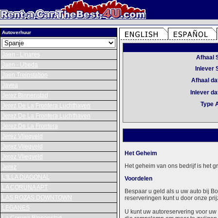
Autoverhuur
Jaen - Linares
Afhaal 
Jaen - Ubeda
Inlever 
Jaen Treinstation
Afhaal d
Javea
Inlever d
Jerez Binnenstad
Type 
Jerez De La Frontera Luchthaven
Jerez De La Frontera Luchthaven
Jerez De La Frontera
Jerez Vliegveld
Jerez Vliegveld
Het Geheim
Jerez Vliegveld
Het geheim van ons bedrijf is het 
Jerez
L'ILLA DIAGONAL
Voordelen
LA CORUNA APT
Bespaar u geld als u uw auto bij B
LAS ROZAS DOWNTOWN
reserveringen kunt u door onze prij
LEGANES
U kunt uw autoreservering voor uw 