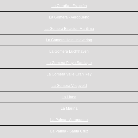
La Coruña - Estación
La Gomera - Aeropuerto
La Gomera Estacion Maritima
La Gomera Hotel Inlevering
La Gomera Luchthaven
La Gomera Playa Santiago
La Gomera Valle Gran Rey
La Gomera Vliegveld
La Linea
La Marina
La Palma - Aeropuerto
La Palma - Santa Cruz