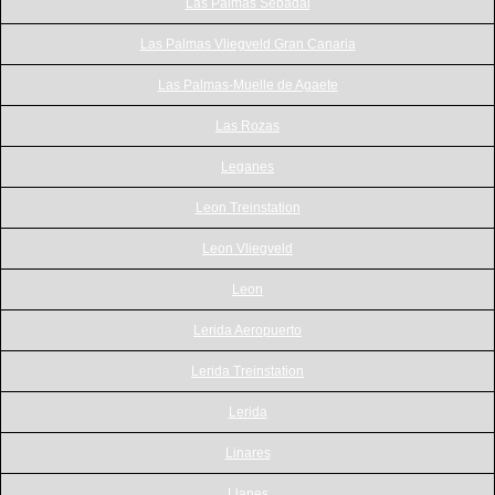
Las Palmas Sebadal
Las Palmas Vliegveld Gran Canaria
Las Palmas-Muelle de Agaete
Las Rozas
Leganes
Leon Treinstation
Leon Vliegveld
Leon
Lerida Aeropuerto
Lerida Treinstation
Lerida
Linares
Llanes