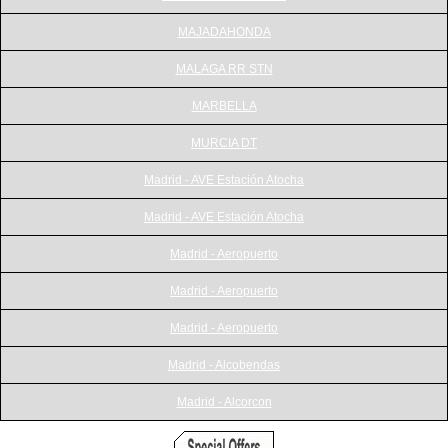
MAJADAHONDA
MALAGA RR STN
MARBELLA
MURCIA DT
Madrid - AVE Estación Atocha
Madrid - AVE Estación Atocha
Madrid - Aeropuerto
Madrid - Aeropuerto
Madrid - Aeropuerto
Madrid - Alcobendas
Madrid - Alcorcon