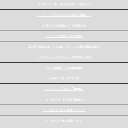
La Palma Deliveries And Collection
La Palma Deliveries And Collection
La Palma Estacion Maritima
La Palma Los Cancajos
La Palma Luchthaven - Canarische Eilanden
La Rioja - Logroño - Estación Tren
Lanzarote - Aeropuerto
Lanzarote - Arrecife
Lanzarote - Costa Teguise
Lanzarote - Playa Blanca
Lanzarote - Pto.del Carmen
Lanzarote Arrecife haven