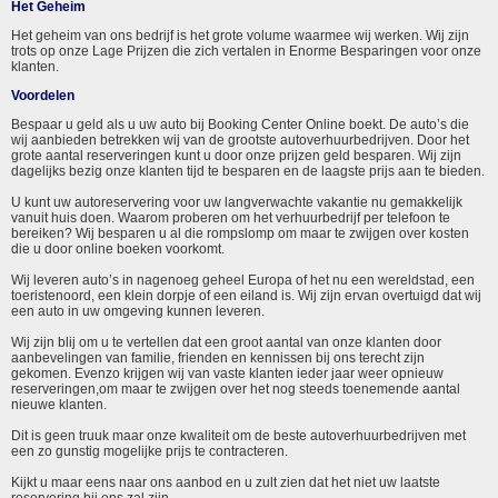
Het Geheim
Het geheim van ons bedrijf is het grote volume waarmee wij werken. Wij zijn
trots op onze Lage Prijzen die zich vertalen in Enorme Besparingen voor onze
klanten.
Voordelen
Bespaar u geld als u uw auto bij Booking Center Online boekt. De auto’s die
wij aanbieden betrekken wij van de grootste autoverhuurbedrijven. Door het
grote aantal reserveringen kunt u door onze prijzen geld besparen. Wij zijn
dagelijks bezig onze klanten tijd te besparen en de laagste prijs aan te bieden.
U kunt uw autoreservering voor uw langverwachte vakantie nu gemakkelijk
vanuit huis doen. Waarom proberen om het verhuurbedrijf per telefoon te
bereiken? Wij besparen u al die rompslomp om maar te zwijgen over kosten
die u door online boeken voorkomt.
Wij leveren auto’s in nagenoeg geheel Europa of het nu een wereldstad, een
toeristenoord, een klein dorpje of een eiland is. Wij zijn ervan overtuigd dat wij
een auto in uw omgeving kunnen leveren.
Wij zijn blij om u te vertellen dat een groot aantal van onze klanten door
aanbevelingen van familie, frienden en kennissen bij ons terecht zijn
gekomen. Evenzo krijgen wij van vaste klanten ieder jaar weer opnieuw
reserveringen,om maar te zwijgen over het nog steeds toenemende aantal
nieuwe klanten.
Dit is geen truuk maar onze kwaliteit om de beste autoverhuurbedrijven met
een zo gunstig mogelijke prijs te contracteren.
Kijkt u maar eens naar ons aanbod en u zult zien dat het niet uw laatste
reservering bij ons zal zijn.