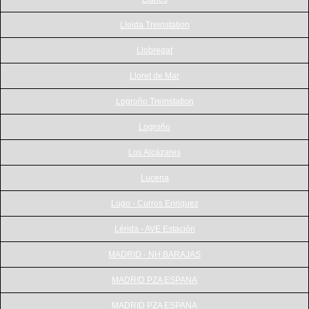
Lleida Treinstation
Llobregat
Lloret de Mar
Logroño Treinstation
Logroño
Los Alcázares
Lucena
Lugo - Curros Enriquez
Lérida - AVE Estación
MADRID - NH BARAJAS
MADRID PZA ESPANA
MADRID PZA ESPANA