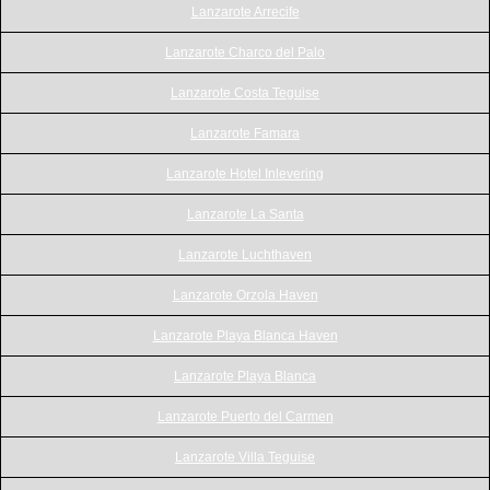
Lanzarote Arrecife
Lanzarote Charco del Palo
Lanzarote Costa Teguise
Lanzarote Famara
Lanzarote Hotel Inlevering
Lanzarote La Santa
Lanzarote Luchthaven
Lanzarote Orzola Haven
Lanzarote Playa Blanca Haven
Lanzarote Playa Blanca
Lanzarote Puerto del Carmen
Lanzarote Villa Teguise