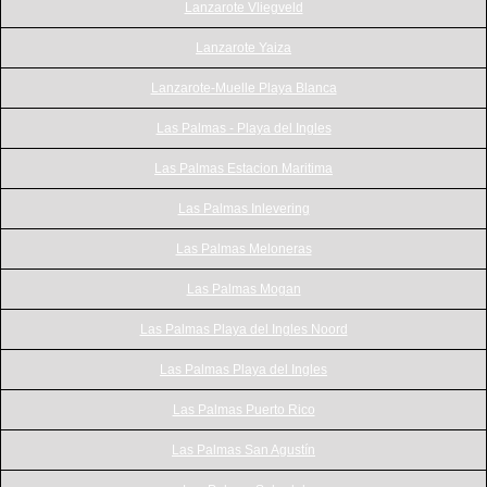
Lanzarote Vliegveld
Lanzarote Yaiza
Lanzarote-Muelle Playa Blanca
Las Palmas - Playa del Ingles
Las Palmas Estacion Maritima
Las Palmas Inlevering
Las Palmas Meloneras
Las Palmas Mogan
Las Palmas Playa del Ingles Noord
Las Palmas Playa del Ingles
Las Palmas Puerto Rico
Las Palmas San Agustín