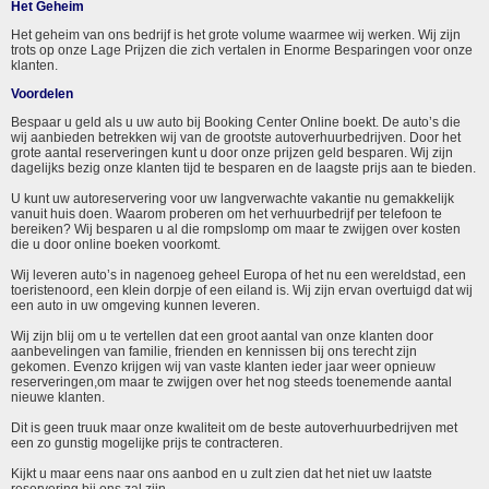
Het Geheim
Het geheim van ons bedrijf is het grote volume waarmee wij werken. Wij zijn
trots op onze Lage Prijzen die zich vertalen in Enorme Besparingen voor onze
klanten.
Voordelen
Bespaar u geld als u uw auto bij Booking Center Online boekt. De auto’s die
wij aanbieden betrekken wij van de grootste autoverhuurbedrijven. Door het
grote aantal reserveringen kunt u door onze prijzen geld besparen. Wij zijn
dagelijks bezig onze klanten tijd te besparen en de laagste prijs aan te bieden.
U kunt uw autoreservering voor uw langverwachte vakantie nu gemakkelijk
vanuit huis doen. Waarom proberen om het verhuurbedrijf per telefoon te
bereiken? Wij besparen u al die rompslomp om maar te zwijgen over kosten
die u door online boeken voorkomt.
Wij leveren auto’s in nagenoeg geheel Europa of het nu een wereldstad, een
toeristenoord, een klein dorpje of een eiland is. Wij zijn ervan overtuigd dat wij
een auto in uw omgeving kunnen leveren.
Wij zijn blij om u te vertellen dat een groot aantal van onze klanten door
aanbevelingen van familie, frienden en kennissen bij ons terecht zijn
gekomen. Evenzo krijgen wij van vaste klanten ieder jaar weer opnieuw
reserveringen,om maar te zwijgen over het nog steeds toenemende aantal
nieuwe klanten.
Dit is geen truuk maar onze kwaliteit om de beste autoverhuurbedrijven met
een zo gunstig mogelijke prijs te contracteren.
Kijkt u maar eens naar ons aanbod en u zult zien dat het niet uw laatste
reservering bij ons zal zijn.