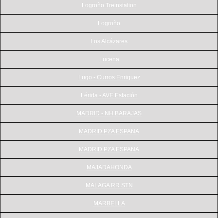
Logroño Treinstation
Logroño
Los Alcázares
Lucena
Lugo - Curros Enriquez
Lérida - AVE Estación
MADRID - NH BARAJAS
MADRID PZA ESPANA
MADRID PZA ESPANA
MAJADAHONDA
MALAGA RR STN
MARBELLA