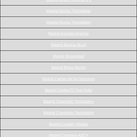
Madrid Atocha Treinstation
Madrid Atocha Treinstation
Madrid Avenida América
Madrid Barajas Buurt
Madrid Binnenstad
Madrid Bravo Murillo
Madrid Campo de las Naciones
Madrid Centro/T3 Tirol Hotel
Madrid Chamartin Treinstation
Madrid Chamartin Treinstation
Madrid Collado Villalba
Madrid Complejo AZCA