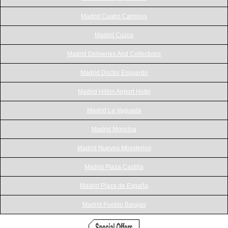
Madrid Cuatro Caminos
Madrid Cuzco
Madrid Deliveries And Collections
Madrid Doctor Esquerdo
Madrid Hilton Airport Hotel
Madrid La Vaguada
Madrid Moncloa
Madrid Nuevos Ministerios
Madrid Plaza Castilla
Madrid Plaza de España
Madrid Pueblo Barajas