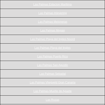
Las Palmas Estacion Maritima
Las Palmas Inlevering
Las Palmas Meloneras
Las Palmas Mogan
Las Palmas Playa del Ingles Noord
Las Palmas Playa del Ingles
Las Palmas Puerto Rico
Las Palmas San Agustín
Las Palmas Sebadal
Las Palmas Vliegveld Gran Canaria
Las Palmas-Muelle de Agaete
Las Rozas