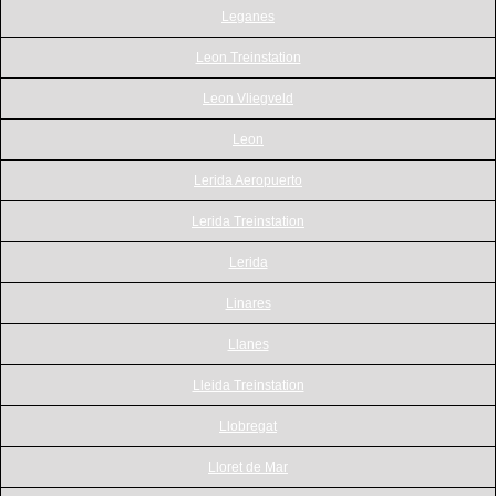
Leganes
Leon Treinstation
Leon Vliegveld
Leon
Lerida Aeropuerto
Lerida Treinstation
Lerida
Linares
Llanes
Lleida Treinstation
Llobregat
Lloret de Mar