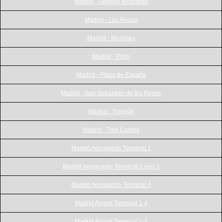
Madrid - General Moscardó
Madrid - Las Rozas
Madrid - Mostoles
Madrid - Pinto
Madrid - Plaza de España
Madrid - San Sebastian de los Reyes
Madrid - Torrejón
Madrid - Tres Cantos
Madrid Aeropuerto Terminal 1
Madrid Aeropuerto Terminal 2 een 3
Madrid Aeropuerto Terminal 4
Madrid Airport Terminal 1-4
Madrid Airport Terminal 1-4