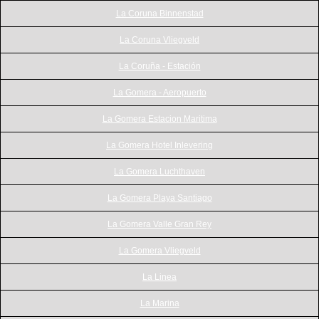
La Coruna Binnenstad
La Coruna Vliegveld
La Coruña - Estación
La Gomera - Aeropuerto
La Gomera Estacion Maritima
La Gomera Hotel Inlevering
La Gomera Luchthaven
La Gomera Playa Santiago
La Gomera Valle Gran Rey
La Gomera Vliegveld
La Linea
La Marina