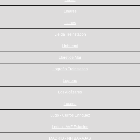
Linares
Llanes
Lleida Treinstation
Llobregat
Lloret de Mar
Logroño Treinstation
Logroño
Los Alcázares
Lucena
Lugo - Curros Enriquez
Lérida - AVE Estación
MADRID - NH BARAJAS