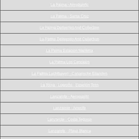
La Palma - Aeropuerto
La Palma - Santa Cruz
La Palma Deliveries And Collection
La Palma Deliveries And Collection
La Palma Estacion Maritima
La Palma Los Cancajos
La Palma Luchthaven - Canarische Eilanden
La Rioja - Logroño - Estación Tren
Lanzarote - Aeropuerto
Lanzarote - Arrecife
Lanzarote - Costa Teguise
Lanzarote - Playa Blanca