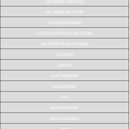
Las Palmas Puerto Rico
Las Palmas San Agustín
Las Palmas Sebadal
Las Palmas Vliegveld Gran Canaria
Las Palmas-Muelle de Agaete
Las Rozas
Leganes
Leon Treinstation
Leon Vliegveld
Leon
Lerida Aeropuerto
Lerida Treinstation
Lerida