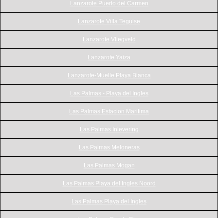
Lanzarote Puerto del Carmen
Lanzarote Villa Teguise
Lanzarote Vliegveld
Lanzarote Yaiza
Lanzarote-Muelle Playa Blanca
Las Palmas - Playa del Ingles
Las Palmas Estacion Maritima
Las Palmas Inlevering
Las Palmas Meloneras
Las Palmas Mogan
Las Palmas Playa del Ingles Noord
Las Palmas Playa del Ingles