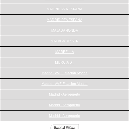
MADRID PZA ESPANA
MADRID PZA ESPANA
MAJADAHONDA
MALAGA RR STN
MARBELLA
MURCIA DT
Madrid - AVE Estación Atocha
Madrid - AVE Estación Atocha
Madrid - Aeropuerto
Madrid - Aeropuerto
Madrid - Aeropuerto