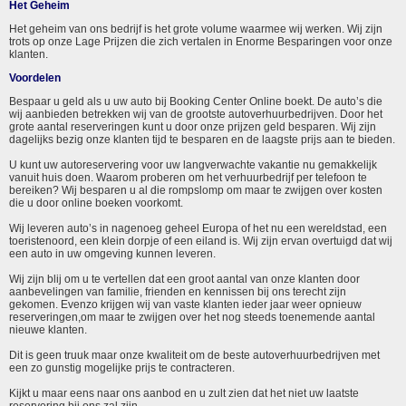
Het Geheim
Het geheim van ons bedrijf is het grote volume waarmee wij werken. Wij zijn
trots op onze Lage Prijzen die zich vertalen in Enorme Besparingen voor onze
klanten.
Voordelen
Bespaar u geld als u uw auto bij Booking Center Online boekt. De auto’s die
wij aanbieden betrekken wij van de grootste autoverhuurbedrijven. Door het
grote aantal reserveringen kunt u door onze prijzen geld besparen. Wij zijn
dagelijks bezig onze klanten tijd te besparen en de laagste prijs aan te bieden.
U kunt uw autoreservering voor uw langverwachte vakantie nu gemakkelijk
vanuit huis doen. Waarom proberen om het verhuurbedrijf per telefoon te
bereiken? Wij besparen u al die rompslomp om maar te zwijgen over kosten
die u door online boeken voorkomt.
Wij leveren auto’s in nagenoeg geheel Europa of het nu een wereldstad, een
toeristenoord, een klein dorpje of een eiland is. Wij zijn ervan overtuigd dat wij
een auto in uw omgeving kunnen leveren.
Wij zijn blij om u te vertellen dat een groot aantal van onze klanten door
aanbevelingen van familie, frienden en kennissen bij ons terecht zijn
gekomen. Evenzo krijgen wij van vaste klanten ieder jaar weer opnieuw
reserveringen,om maar te zwijgen over het nog steeds toenemende aantal
nieuwe klanten.
Dit is geen truuk maar onze kwaliteit om de beste autoverhuurbedrijven met
een zo gunstig mogelijke prijs te contracteren.
Kijkt u maar eens naar ons aanbod en u zult zien dat het niet uw laatste
reservering bij ons zal zijn.