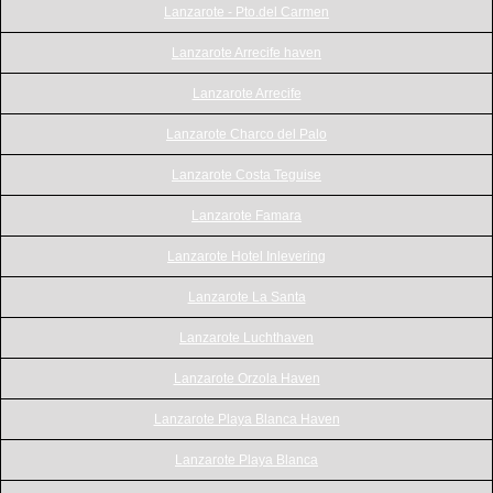
Lanzarote - Pto.del Carmen
Lanzarote Arrecife haven
Lanzarote Arrecife
Lanzarote Charco del Palo
Lanzarote Costa Teguise
Lanzarote Famara
Lanzarote Hotel Inlevering
Lanzarote La Santa
Lanzarote Luchthaven
Lanzarote Orzola Haven
Lanzarote Playa Blanca Haven
Lanzarote Playa Blanca